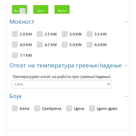
А+
А++
А+++
Моќност
-
2.0 KW
2.5 KW
3.0 KW
3.5 KW
4.0 KW
4.2 KW
5.0 KW
6.0 KW
7.1 KW
Опсег на температура греење/ладење
-
Температурен опсег на работа при греење/ладење:
Боја
-
Бела
Сребрена
Црна
Црно дрво