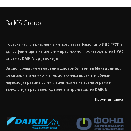
За ICS Group
Посебнa чест и привилегија ни преставува фактот што
ИЦС ГРУП
е
дел од фамилијата на светски – престижниот производител на
HVAС
опрема ,
DAIKIN од Јапонија
.
За овој бренд сме
овластени дистрибутери за Македонија
, и
реализацијата на многуте термотехнички проекти и објекти,
најчесто ја правиме со имплементирање на врвна опрема и
технологија, преставени од палетата производи на
DAIKIN
.
Прочитај повеќе