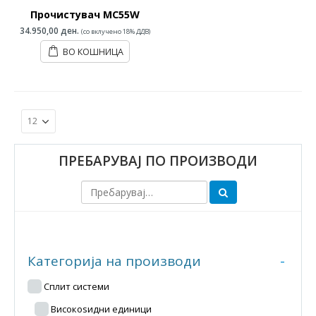
0
Прочистувач MC55W
out
of
34.950,00
ден.
(со вклучено 18% ДДВ)
5
ВО КОШНИЦА
ПРЕБАРУВАЈ ПО ПРОИЗВОДИ
Категорија на производи
-
Сплит системи
Високоѕидни единици