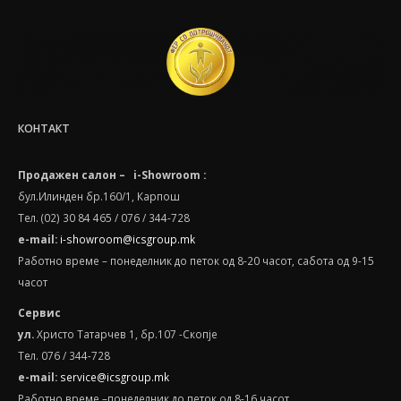
КОНТАКТ
Продажен салон – i-Showroom :
бул.Илинден бр.160/1, Карпош
Тел. (02) 30 84 465 / 076 / 344-728
e-mail:
i-showroom@icsgroup.mk
Работно време – понеделник до петок од 8-20 часот, сабота oд 9-15
часот
Сервис
ул.
Христо Татарчев 1, бр.107 -Скопје
Тел. 076 / 344-728
e
-
mail
:
service@icsgroup.mk
Работно време –понеделник до петок од 8-16 часот