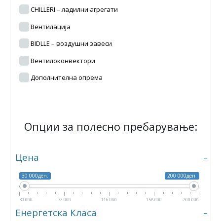
CHILLERI – ладилни агрегати
Вентилација
BIDLLE – воздушни завеси
Вентилоконвектори
Дополнителна опрема
Опции за полесно пребарување:
Цена
-
30 000ден.
200 000ден.
30 000
72 000
116 000
158 000
200 000
Енергетска Класа
-