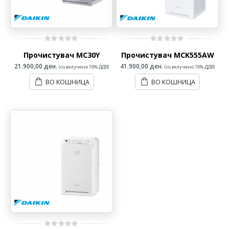
0
0
Прочистувач MC30Y
Прочистувач MCK555AW
out
out
of
of
21.900,00
ден.
41.900,00
ден.
(со вклучено 18% ДДВ)
(со вклучено 18% ДДВ)
5
5
ВО КОШНИЦА
ВО КОШНИЦА