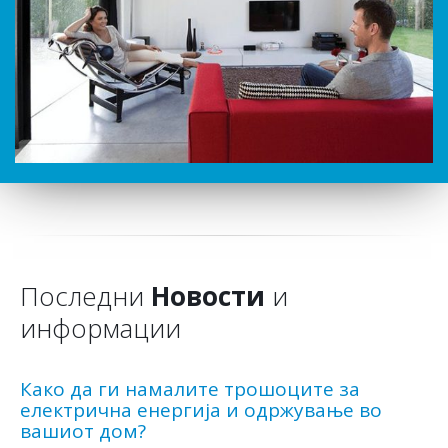
Последни
Новости
и
информации
Како да ги намалите трошоците за
електрична енергија и одржување во
вашиот дом?