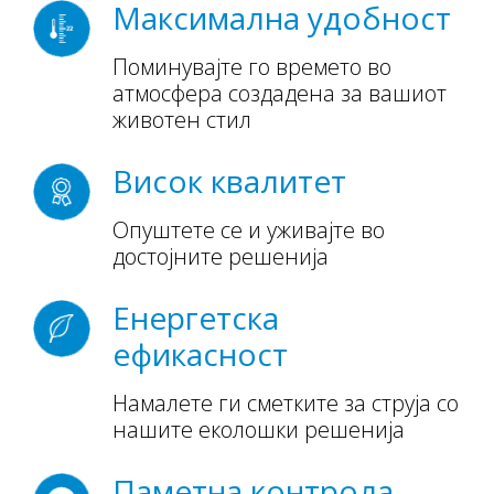
Максимална удобност
Поминувајте го времето во
атмосфера создадена за вашиот
животен стил
Висок квалитет
Опуштете се и уживајте во
достојните решенија
Енергетска
ефикасност
Намалете ги сметките за струја со
нашите еколошки решенија
Паметна контрола