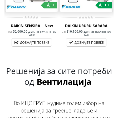
+
A++
A+++
0
0
DAIKIN SENSIRA – New
DAIKIN URURU SARARA
out
out
of
of
5
5
52.000,00
ден.
210.100,00
ден.
%
Од:
(со вклучено 18%
Од:
(со вклучено 18%
О
ДДВ)
ДДВ)
ДОЗНАЈТЕ ПОВЕЌЕ
ДОЗНАЈТЕ ПОВЕЌЕ
Проектирање
Климатизација
Решенија за сите потреби
од
Вентилација
Проектирање
Во ИЦС ГРУП нудиме голем избор на
решенија за греење, ладење и
вентилација што ќе ги задоволат вашите