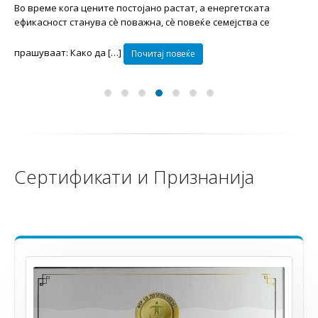
Во време кога цените постојано растат, а енергетската
ефикасност станува сè поважна, сѐ повеќе семејства се
прашуваат: Како да […]
Почитај повеќе
Сертификати и Признанија