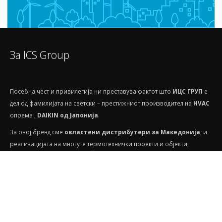
За ICS Group
Посебнa чест и привилегија ни преставува фактот што
ИЦС ГРУП
е
дел од фамилијата на светски – престижниот производител на
HVAС
опрема ,
DAIKIN од Јапонија
.
За овој бренд сме
овластени дистрибутери за Македонија
, и
реализацијата на многуте термотехнички проекти и објекти,
најчесто ја правиме со имплементирање на врвна опрема и
технологија, преставени од палетата производи на
DAIKIN
.
Прочитај повеќе