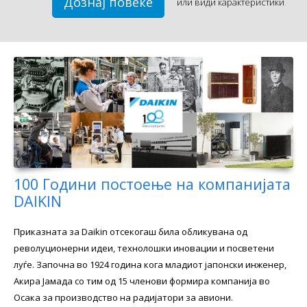
Дознај повеќе
или
види карактеристики
.
100 Години постоење на компанијата
DAIKIN
Приказната за Daikin отсекогаш била обликувана од
револуционерни идеи, технолошки иновации и посветени
луѓе. Започна во 1924 година кога младиот јапонски инженер,
Акира Јамада со тим од 15 членови формира компанија во
Осака за производство на радијатори за авиони.