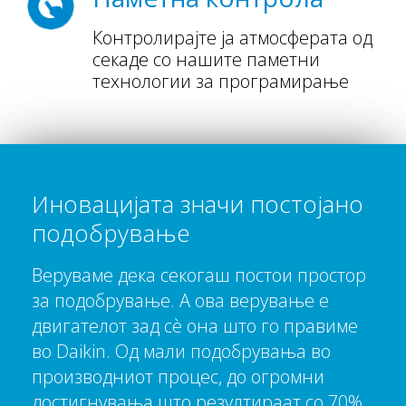
Контролирајте ја атмосферата од
секаде со нашите паметни
технологии за програмирање
Иновацијата значи постојано
подобрување
Веруваме дека секогаш постои простор
за подобрување. А ова верување е
двигателот зад сè она што го правиме
во Daikin. Од мали подобрувања во
производниот процес, до огромни
достигнувања што резултираат со 70%