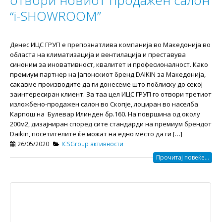
отвори новиот продажен салон
“i-SHOWROOM”
Денес ИЦС ГРУП е препознатлива компанија во Македонија во
областа на климатизација и вентилација и преставува
синоним за иновативност, квалитет и професионалност. Како
премиум партнер на Јапонскиот бренд DAIKIN за Македонија,
сакавме производите да ги донесеме што поблиску до секој
заинтересиран клиент. За таа цел ИЦС ГРУП го отвори третиот
изложбено-продажен салон во Скопје, лоциран во населба
Карпош на Булевар Илинден бр.160. На површина од околу
200м2, дизајниран според сите стандарди на премиум брендот
Daikin, посетителите ќе можат на едно место да ги […]
26/05/2020
ICSGroup активности
Прочитај повеќе...