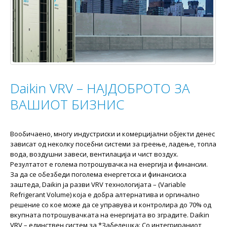
Daikin VRV – НАЈДОБРОТО ЗА
ВАШИОТ БИЗНИС
Вообичаено, многу индустриски и комерцијални објекти денес
зависат од неколку посебни системи за греење, ладење, топла
вода, воздушни завеси, вентилација и чист воздух.
Резултатот е голема потрошувачка на енергија и финансии.
За да се обезбеди поголема енергетска и финансиска
заштеда, Daikin ја разви VRV технологијата – (Variable
Refrigerant Volume) која е добрa алтернатива и оргинално
решение со кое може да се управува и контролира до 70% од
вкупната потрошувачката на енергијата во зградите. Daikin
VRV – единствен систем за *Забелешка: Со интегрираниот