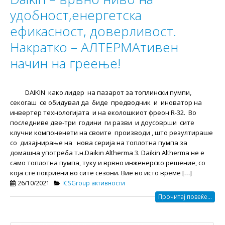
удобност,енергетска
ефикасност, доверливост.
Накратко – АЛТЕРМАтивен
начин на греење!
DAIKIN како лидер на пазарот за топлински пумпи,
секогаш се обидувал да биде предводник и иноватор на
инвертер технологијата и на еколошкиот фреон R-32. Во
последниве две-три години ги разви и доусоврши сите
клучни компоненети на своите производи , што резултираше
со дизајнирање на нова серија на топлотна пумпа за
домашна употреба т.н.Daikin Altherma 3. Daikin Altherma не е
само топлотна пумпа, туку и врвно инженерско решение, со
која сте покриени во сите сезони. Вие во исто време […]
26/10/2021
ICSGroup активности
Прочитај повеќе...