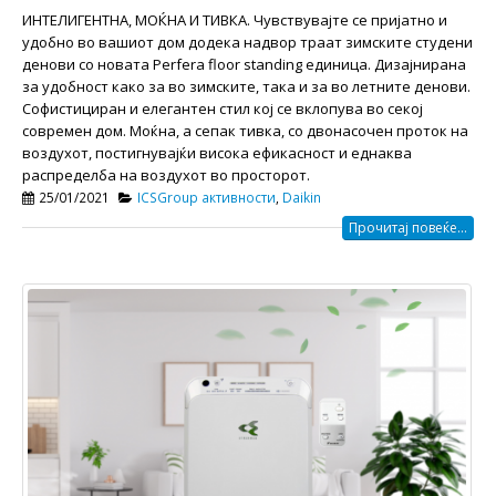
ИНТЕЛИГЕНТНА, МОЌНА И ТИВКА. Чувствувајте се пријатно и
удобно во вашиот дом додека надвор траат зимските студени
денови со новата Perfera floor standing единица. Дизајнирана
за удобност како за во зимските, така и за во летните денови.
Софистициран и елегантен стил кој се вклопува во секој
современ дом. Моќна, а сепак тивка, со двонасочен проток на
воздухот, постигнувајќи висока ефикасност и еднаква
распределба на воздухот во просторот.
25/01/2021
ICSGroup активности
,
Daikin
Прочитај повеќе...