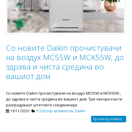
Со новите Daikin прочистувачи
на воздух MC55W и MCK55W, до
здрава и чиста средина во
вашиот дом
Со новите Daikin прочистувачи на воздух MC55W и MCK55W ,
до здрава и чиста средина во вашиот дом. Три чекори кои ги
разградуваат штетните соединенија:
19/11/2020
ICSGroup активности
,
Daikin
Прочитај повеќе...