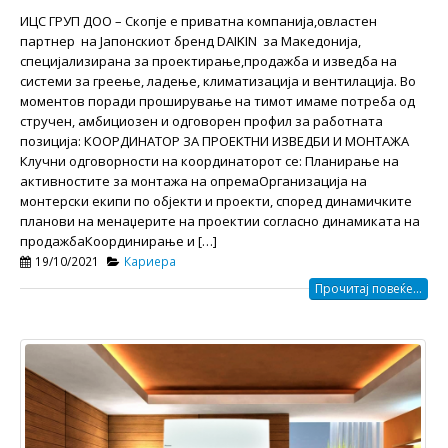
ИЦС ГРУП ДОО – Скопје e приватна компанија,овластен
партнер на Јапонскиот бренд DAIKIN за Македонија,
специјализирана за проектирање,продажба и изведба на
системи за греење, ладење, климатизација и вентилација. Во
моментов поради проширување на тимот имаме потреба од
стручен, амбициозен и одговорен профил за работната
позиција: КООРДИНАТОР ЗА ПРОЕКТНИ ИЗВЕДБИ И МОНТАЖА
Клучни одговорности на координаторот се: Планирање на
активностите за монтажа на опремаОрганизација на
монтерски екипи по објекти и проекти, според динамичките
планови на менаџерите на проектии согласно динамиката на
продажбаКоординирање и […]
19/10/2021
Кариера
Прочитај повеќе...