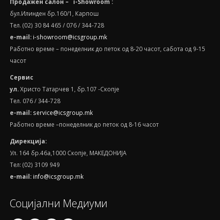
Продажен салон – i-Showroom :
бул.Илинден бр.160/1, Карпош
Тел. (02) 30 84 465 / 076 / 344-728
e-mail:
i-showroom@icsgroup.mk
Работно време – понеделник до петок од 8-20 часот, сабота oд 9-15
часот
Сервис
ул.
Христо Татарчев 1, бр.107 -Скопје
Тел. 076 / 344-728
e
-
mail
:
service@icsgroup.mk
Работно време –понеделник до петок од 8-16 часот
Дирекција:
Ул. 164 бр.46а,1000 Скопје, МАКЕДОНИЈА
Тел: (02) 3109 949
e-mail:
info@icsgroup.mk
Социјални Медиуми