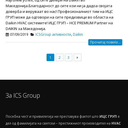
Македонија.Благодарност до сите кои ни ја дадоа својата
доверба и веруваат во нас! Професионалниот тим на ИЦС
ГРУП може да одговори на сите предизвици во областа на
Daikin HVAC системите! ИЦС ГРУП – HCE PREMIUM Partner на
DAIKIN за Македонија.
07/09/2019
ICSGroup активности
,
Daikin
Прочитај повеќе...
1
2
3
За ICS Group
Посебнa чест и привилегија ни преставува фактот што
ИЦС ГРУП
е
дел од фамилијата на светски – престижниот производител на
HVAС