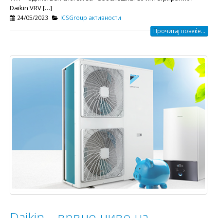
Daikin VRV […]
24/05/2023
ICSGroup активности
Прочитај повеќе...
Daikin – врвно ниво на