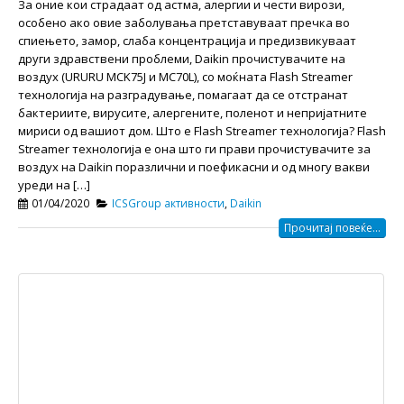
За оние кои страдаат од астма, алергии и чести вирози,
особено ако овие заболувања претставуваат пречка во
спиењето, замор, слаба концентрација и предизвикуваат
други здравствени проблеми, Daikin прочистувачите на
воздух (URURU MCK75J и МС70L), со моќната Flash Streamer
технологија на разградување, помагаат да се отстранат
бактериите, вирусите, алергените, поленот и непријатните
мириси од вашиот дом. Што e Flash Streamer технологија? Flash
Streamer технологија е она што ги прави прочистувачите за
воздух на Daikin поразлични и поефикасни и од многу вакви
уреди на […]
01/04/2020
ICSGroup активности
,
Daikin
Прочитај повеќе...