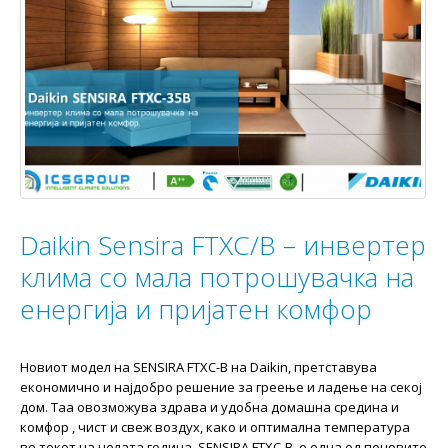
Daikin Sensira FTXC/B – инвертер
клима со мала потрошувачка на
енергија и пријатен комфор
Новиот модел на SENSIRA FTXC-B на Daikin, претставува
економично и најдобро решение за греење и ладење на секој
дом. Таа овозможува здрава и удобна домашна средина и
комфор , чист и свеж воздух, како и оптимална температура
во текот на целата година. SENSIRA FTXC-B е една од поновите