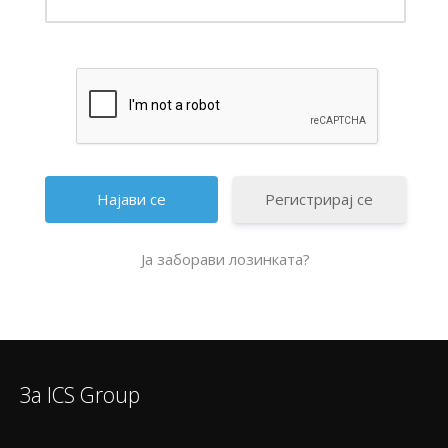
Регистрирај се
Ја заборави лозинката?
За ICS Group