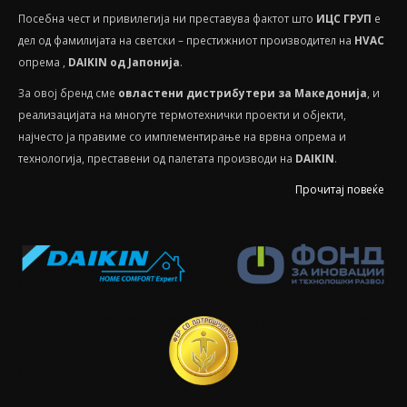
Посебнa чест и привилегија ни преставува фактот што
ИЦС ГРУП
е
дел од фамилијата на светски – престижниот производител на
HVAС
опрема ,
DAIKIN од Јапонија
.
За овој бренд сме
овластени дистрибутери за Македонија
, и
реализацијата на многуте термотехнички проекти и објекти,
најчесто ја правиме со имплементирање на врвна опрема и
технологија, преставени од палетата производи на
DAIKIN
.
Прочитај повеќе