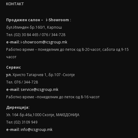
КОНТАКТ
Продажен салон – i-Showroom :
бул.Илинден бр.160/1, Карпош
Тел. (02) 30 84 465 / 076 / 344-728
e-mail:
i-showroom@icsgroup.mk
Работно време – понеделник до петок од 8-20 часот, сабота oд 9-15
часот
Сервис
ул.
Христо Татарчев 1, бр.107 -Скопје
Тел. 076 / 344-728
e
-
mail
:
service@icsgroup.mk
Работно време –понеделник до петок од 8-16 часот
Дирекција:
Ул. 164 бр.46а,1000 Скопје, МАКЕДОНИЈА
Тел: (02) 3109 949
e-mail:
info@icsgroup.mk