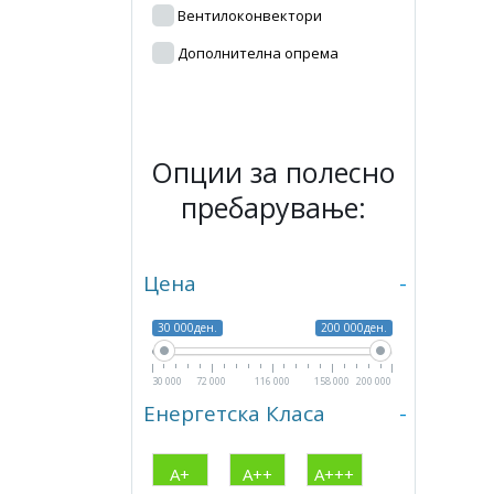
Вентилоконвектори
Дополнителна опрема
Опции за полесно
пребарување:
Цена
-
30 000ден.
200 000ден.
30 000
72 000
116 000
158 000
200 000
Енергетска Класа
-
А+
А++
А+++