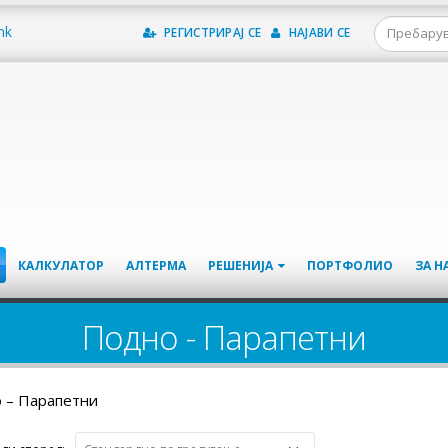
mk
РЕГИСТРИРАЈ СЕ
НАЈАВИ СЕ
КАЛКУЛАТОР
АЛТЕРМА
РЕШЕНИЈА
ПОРТФОЛИО
ЗА Н
Подно - Парапетни
 – Парапетни