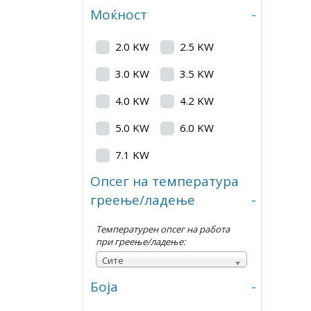
Моќност
-
2.0 KW
2.5 KW
3.0 KW
3.5 KW
4.0 KW
4.2 KW
5.0 KW
6.0 KW
7.1 KW
Опсег на температура
греење/ладење
-
Температурен опсег на работа
при греење/ладење:
Сите
Боја
-