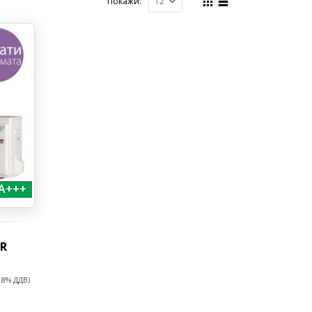
Покажи:
A+++
OR
18% ДДВ)