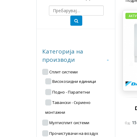
Подре
АКТУ
Категорија на
производи
-
Сплит системи
Високоѕидни единици
Подно - Парапетни
Тавански - Скриено
монтажни
Мултисплит системи
15
Од:
Прочистувачи на воздух