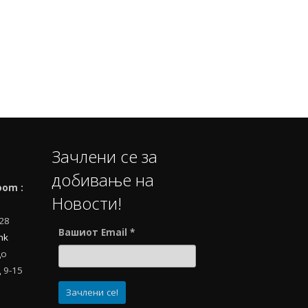
Зачлени се за
добивање на
oom :
Новости!
728
Вашиот Email
*
mk
до
 9-15