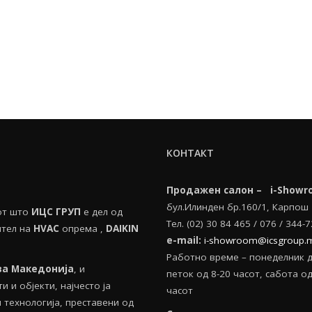
КОНТАКТ
Продажен салон – i-Showr
бул.Илинден бр.160/1, Карпош
тот што
ИЦС ГРУП
е дел од
Тел. (02) 30 84 465 / 076 / 344-
ител на
HVAС
опрема ,
DAIKIN
e-mail:
i-showroom@icsgroup.
Работно време – понеделник 
за Македонија
, и
петок од 8-20 часот, сабота oд
 и објекти, најчесто ја
часот
технологија, преставени од