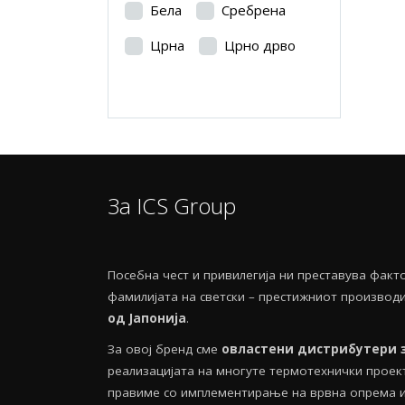
Бела
Сребрена
Црна
Црно дрво
За ICS Group
Посебнa чест и привилегија ни преставува фак
фамилијата на светски – престижниот производ
од Јапонија
.
За овој бренд сме
овластени дистрибутери 
реализацијата на многуте термотехнички проекти
правиме со имплементирање на врвна опрема и 