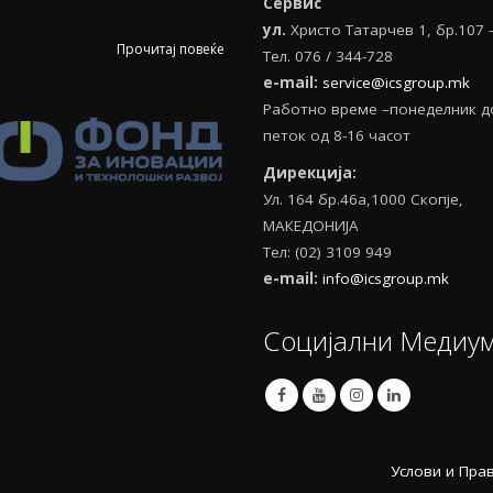
Сервис
ул.
Христо Татарчев 1, бр.107 
Прочитај повеќе
Тел. 076 / 344-728
e
-
mail
:
service@icsgroup.mk
Работно време –понеделник д
петок од 8-16 часот
Дирекција:
Ул. 164 бр.46а,1000 Скопје,
МАКЕДОНИЈА
Тел: (02) 3109 949
e-mail:
info@icsgroup.mk
Социјални Медиу
Услови и Пра