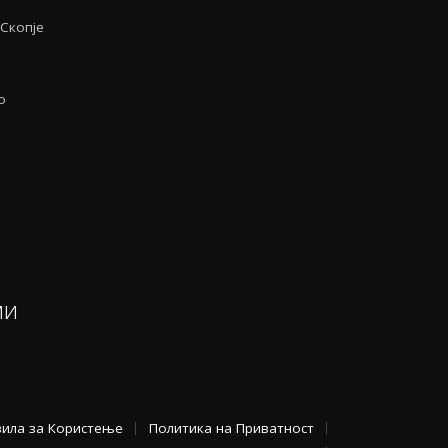
-Скопје
о
ми
вила за Користење
Политика на Приватност