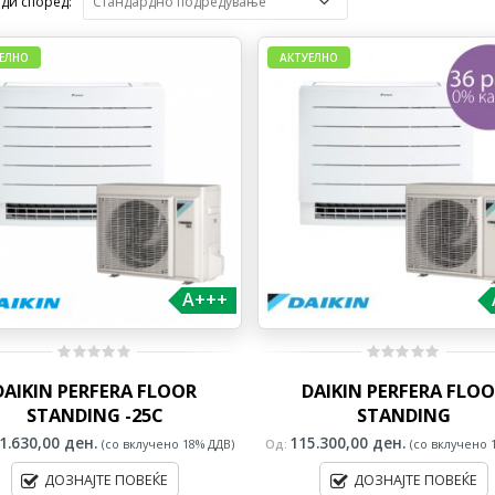
ди според:
ЕЛНО
АКТУЕЛНО
A+++
0
0
DAIKIN PERFERA FLOOR
DAIKIN PERFERA FLO
out
out
of
of
STANDING -25C
STANDING
5
5
1.630,00
ден.
115.300,00
ден.
(со вклучено 18% ДДВ)
Од:
(со вклучено 
ДОЗНАЈТЕ ПОВЕЌЕ
ДОЗНАЈТЕ ПОВЕЌЕ