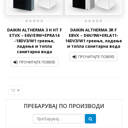
0
0
DAIKIN ALTHERMA 3 H HT F
DAIKIN ALTHERMA 3R F
out
out
of
of
ETVX – E6V/E9W+EPRA14
ЕBVX – D6V/9W+ERLA11-
5
5
-18DV3/W1 греење,
16DV3/W1 греење, ладење
ладење и топла
и топла санитарна вода
санитарна вода
ПРОЧИТАЈТЕ ПОВЕЌЕ
ПРОЧИТАЈТЕ ПОВЕЌЕ
ПРЕБАРУВАЈ ПО ПРОИЗВОДИ