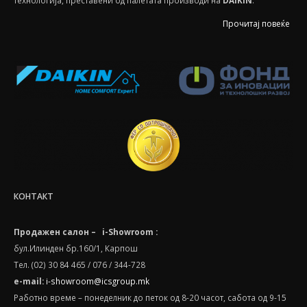
технологија, преставени од палетата производи на
DAIKIN
.
Прочитај повеќе
КОНТАКТ
Продажен салон – i-Showroom :
бул.Илинден бр.160/1, Карпош
Тел. (02) 30 84 465 / 076 / 344-728
e-mail:
i-showroom@icsgroup.mk
Работно време – понеделник до петок од 8-20 часот, сабота oд 9-15