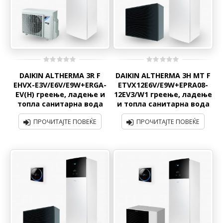
0
0
DAIKIN ALTHERMA 3R F
DAIKIN ALTHERMA 3H MT F
out
out
of
of
ЕHVX-E3V/E6V/E9W+ERGA-
ETVX12E6V/E9W+EPRA08-
5
5
EV(H) греење, ладење и
12EV3/W1 греење, ладење
топла санитарна вода
и топла санитарна вода
ПРОЧИТАЈТЕ ПОВЕЌЕ
ПРОЧИТАЈТЕ ПОВЕЌЕ