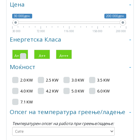
Цена
-
30 000ден.
200 000ден.
30 000
72 000
116 000
158 000
200 000
Енергетска Класа
-
А+
А++
А+++
Моќност
-
2.0 KW
2.5 KW
3.0 KW
3.5 KW
4.0 KW
4.2 KW
5.0 KW
6.0 KW
7.1 KW
Опсег на температура греење/ладење
-
Температурен опсег на работа при греење/ладење: