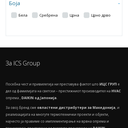
Боја
-
Бела
Сребрена
Црна
Црно дрво
За ICS Group
Посебнa чест и привилегија ни преставува фактот што
ИЦС ГРУП
е
дел од фамилијата на светски – престижниот производител на
HVAС
опрема ,
DAIKIN од Јапонија
.
За овој бренд сме
овластени дистрибутери за Македонија
, и
реализацијата на многуте термотехнички проекти и објекти,
најчесто ја правиме со имплементирање на врвна опрема и