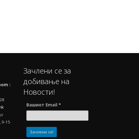
Зачлени се за
добивање на
oom :
Новости!
728
Вашиот Email
*
mk
до
 9-15