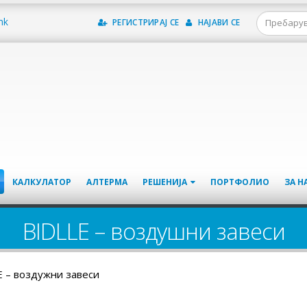
mk
РЕГИСТРИРАЈ СЕ
НАЈАВИ СЕ
КАЛКУЛАТОР
АЛТЕРМА
РЕШЕНИЈА
ПОРТФОЛИО
ЗА Н
BIDLLE – воздушни завеси
E – воздужни завеси