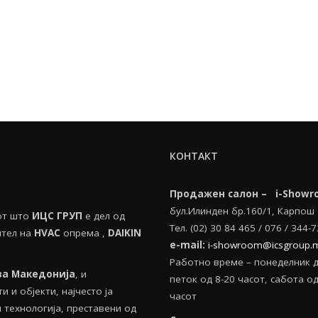
КОНТАКТ
Продажен салон – i-Showr
бул.Илинден бр.160/1, Карпош
тот што
ИЦС ГРУП
е дел од
Тел. (02) 30 84 465 / 076 / 344-
ител на
HVAС
опрема ,
DAIKIN
e-mail:
i-showroom@icsgroup.
Работно време – понеделник 
за Македонија
, и
петок од 8-20 часот, сабота oд
 и објекти, најчесто ја
часот
технологија, преставени од