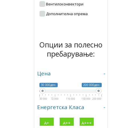
Вентилоконвектори
Дополнителна опрема
Опции за полесно
пребарување:
Цена
-
30 000ден.
200 000ден.
30 000
72 000
116 000
158 000
200 000
Енергетска Класа
-
А+
А++
А+++