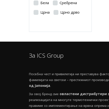
Бела
Сребрена
Црна
Црно дрво
За ICS Group
Посебнa чест и привилегија ни преставува фак
фамилијата на светски – престижниот производ
од Јапонија
.
За овој бренд сме
овластени дистрибутери 
реализацијата на многуте термотехнички проекти
правиме со имплементирање на врвна опрема и 