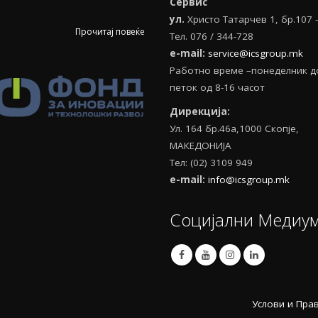
Сервис
ул.
Христо Татарчев 1, бр.107 
Прочитај повеќе
Тел. 076 / 344-728
e
-
mail
:
service@icsgroup.mk
Работно време –понеделник д
петок од 8-16 часот
Дирекција:
Ул. 164 бр.46а,1000 Скопје,
МАКЕДОНИЈА
Тел: (02) 3109 949
e-mail:
info@icsgroup.mk
Социјални Медиу
Услови и Пра