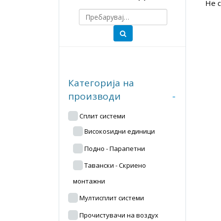
Не с
Категорија на
производи
-
Сплит системи
Високоѕидни единици
Подно - Парапетни
Тавански - Скриено
монтажни
Мултисплит системи
Прочистувачи на воздух