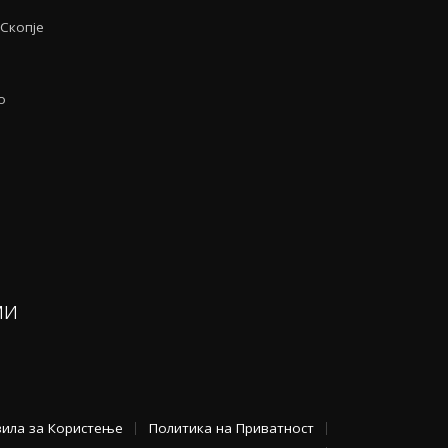
-Скопје
о
ми
вила за Користење
Политика на Приватност