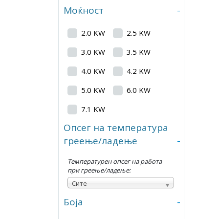
Моќност
-
2.0 KW
2.5 KW
3.0 KW
3.5 KW
4.0 KW
4.2 KW
5.0 KW
6.0 KW
7.1 KW
Опсег на температура
греење/ладење
-
Температурен опсег на работа
при греење/ладење:
Сите
Боја
-