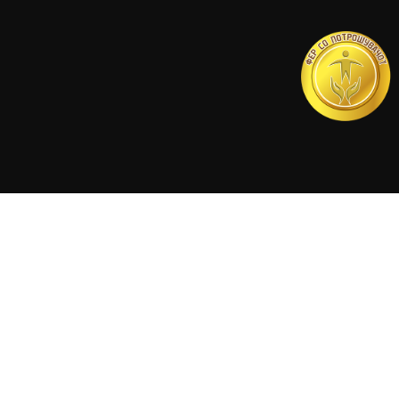
© Copyright 2018. All Rights Reserved ICS GROUP M
The only Daikin Home Comfort Expert Partner 