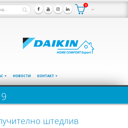
0
АС
НОВОСТИ
КОНТАКТ
19
клучително штедлив