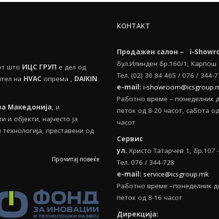
КОНТАКТ
Продажен салон – i-Showr
бул.Илинден бр.160/1, Карпош
тот што
ИЦС ГРУП
е дел од
Тел. (02) 30 84 465 / 076 / 344-
ител на
HVAС
опрема ,
DAIKIN
e-mail:
i-showroom@icsgroup.
Работно време – понеделник 
за Македонија
, и
петок од 8-20 часот, сабота oд
 и објекти, најчесто ја
часот
технологија, преставени од
Сервис
ул.
Христо Татарчев 1, бр.107 
Прочитај повеќе
Тел. 076 / 344-728
e
-
mail
:
service@icsgroup.mk
Работно време –понеделник д
петок од 8-16 часот
Дирекција: