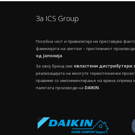
За ICS Group
Посебнa чест и привилегија ни преставува фак
фамилијата на светски – престижниот производ
од Јапонија
.
За овој бренд сме
овластени дистрибутери 
реализацијата на многуте термотехнички проекти
правиме со имплементирање на врвна опрема и 
палетата производи на
DAIKIN
.