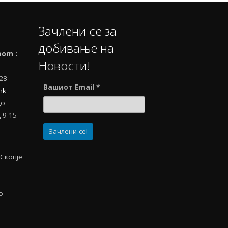
Зачлени се за
добивање на
oom :
Новости!
728
Вашиот Email
*
mk
до
 9-15
-Скопје
о