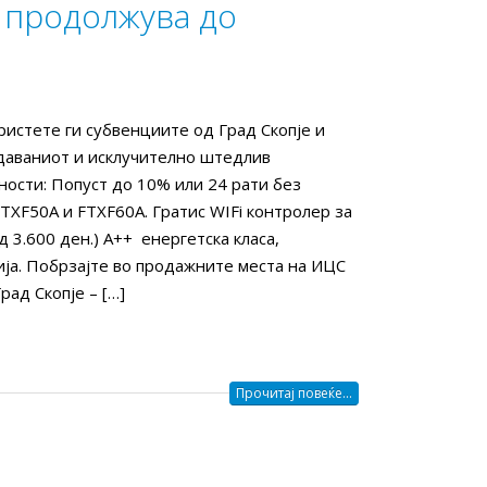
 продолжува до
ристете ги субвенциите од Град Скопје и
одаваниот и исклучително штедлив
ости: Попуст дo 10% или 24 рати без
TXF50A и FTXF60A. Гратис WIFi контролер за
 3.600 ден.) A++ енергетска класа,
ја. Побрзајте во продажните места на ИЦС
ад Скопје – […]
Прочитај повеќе...