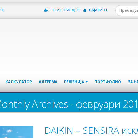
mk
РЕГИСТРИРАЈ СЕ
НАЈАВИ СЕ
КАЛКУЛАТОР
АЛТЕРМА
РЕШЕНИЈА
ПОРТФОЛИО
ЗА Н
onthly Archives - февруари 20
DAIKIN – SENSIRA ис