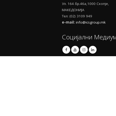
Ул. 164 бр.46а,1000 Скопје,
МАКЕДОНИЈА
Тел: (02) 3109 949
e-mail:
info@icsgroup.mk
Социјални Медиу
Услови и Пра
Можност
acedonia - Skopje.
for Macedonia.