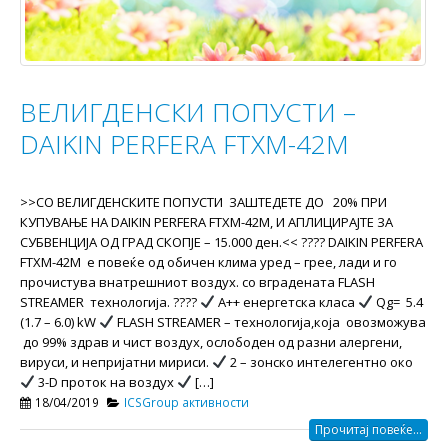
ВЕЛИГДЕНСКИ ПОПУСТИ –
DAIKIN PERFERA FTXM-42M
>>СО ВЕЛИГДЕНСКИТЕ ПОПУСТИ ЗАШТЕДЕТЕ ДО 20% ПРИ
КУПУВАЊЕ НА DAIKIN PERFERA FTXM-42M, И АПЛИЦИРАЈТЕ ЗА
СУБВЕНЦИЈА ОД ГРАД СКОПЈЕ – 15.000 ден.<< ???? DAIKIN PERFERA
FTXM-42M е повеќе од обичен клима уред – грее, лади и го
прoчистува внатрешниот воздух. со вградената FLASH
STREAMER технологија. ????
A++ енергетска класа
Qg= 5.4
(1.7 – 6.0) kW
FLASH STREAMER – технологија,која овозможува
до 99% здрав и чист воздух, ослободен од разни алергени,
вируси, и непријатни мириси.
2 – зонско интелегентно око
3-D проток на воздух
[…]
18/04/2019
ICSGroup активности
Прочитај повеќе...