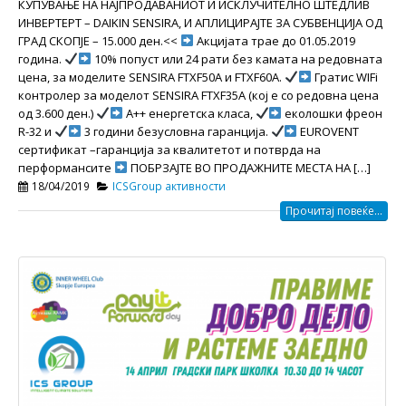
КУПУВАЊЕ НА НАЈПРОДАВАНИОТ И ИСКЛУЧИТЕЛНО ШТЕДЛИВ
ИНВЕРТЕРТ – DAIKIN SENSIRA, И АПЛИЦИРАЈТЕ ЗА СУБВЕНЦИЈА ОД
ГРАД СКОПЈЕ – 15.000 ден.<<
Акцијата трае до 01.05.2019
година.
10% попуст или 24 рати без камата на редовната
цена, за моделите SENSIRA FTXF50A и FTXF60A.
Гратис WIFi
контролер за моделот SENSIRA FTXF35A (кој е со редовна цена
oд 3.600 ден.)
A++ енергетска класа,
еколошки фреон
R-32 и
3 години безусловна гаранција.
ЕUROVENT
сертификат –гаранција за квалитетот и потврда на
перформансите
ПОБРЗАЈТЕ ВО ПРОДАЖНИТЕ МЕСТА НА […]
18/04/2019
ICSGroup активности
Прочитај повеќе...