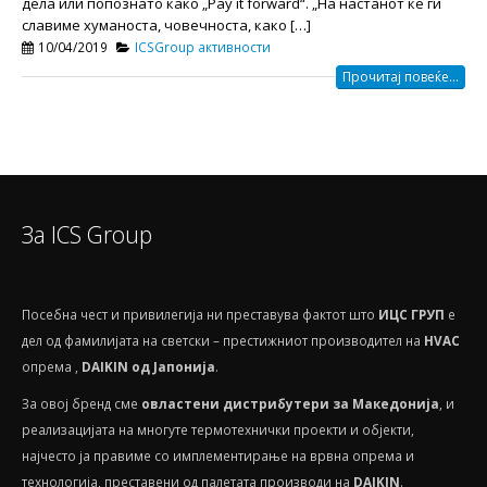
дела или попознато како „Pay it forward“. „На настанот ќе ги
славиме хуманоста, човечноста, како […]
10/04/2019
ICSGroup активности
Прочитај повеќе...
За ICS Group
Посебнa чест и привилегија ни преставува фактот што
ИЦС ГРУП
е
дел од фамилијата на светски – престижниот производител на
HVAС
опрема ,
DAIKIN од Јапонија
.
За овој бренд сме
овластени дистрибутери за Македонија
, и
реализацијата на многуте термотехнички проекти и објекти,
најчесто ја правиме со имплементирање на врвна опрема и
технологија, преставени од палетата производи на
DAIKIN
.