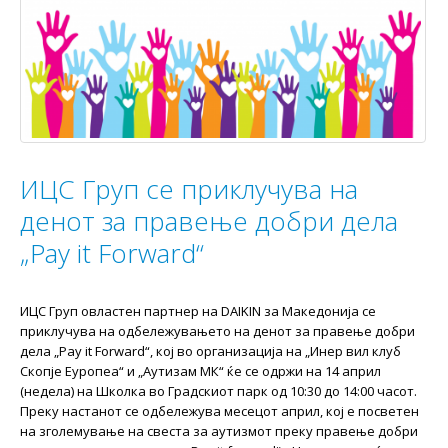
ИЦС Груп се приклучува на
денот за правење добри дела
„Pay it Forward“
ИЦС Груп овластен партнер на DAIKIN за Македонија се
приклучува на одбележувањето на денот за правење добри
дела „Pay it Forward“, кој во организација на „Инер вил клуб
Скопје Еуропеа“ и „Аутизам МК“ ќе се одржи на 14 април
(недела) на Школка во Градскиот парк од 10:30 до 14:00 часот.
Преку настанот се одбележува месецот април, кој е посветен
на зголемување на свеста за аутизмот преку правење добри