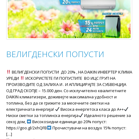
ВЕЛИГДЕНСКИ ПОПУСТИ
ВЕЛИГДЕНСКИ ПОПУСТИ ДО 20% , НА DAIKIN ИНВЕРТЕР КЛИМА
УРЕДИ
ИСКОРИСТЕТЕ ГИ ПОПУСТИTE ВО ИЦС ГРУП НА
ПРОИЗВОДИТЕ ОД ЗАЛИХА И . И АПЛИЦИРАЈТЕ ЗА СУБВЕНЦИЈА
ОД ГРАД СКОПЈЕ – 15.000 ден. Со исклучително квалитетните
DAIKIN климатизери, доживејте максимална удобност и
топлина, без да се грижите за месечните сметки на
електричната енергија!
Висока енергетска класа до А++
Ниски сметки за топлинска енергија
Идеалното решение за
секој дом,
Високоѕидни единици до 20% попуст:
https://goo.gl/2xhQFB
Прочистувачи на воздух 15% попуст:
[…]