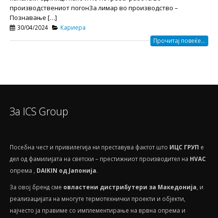
производствениот погонЗа лимар во производство –
Познавање […]
30/04/2024
Кариера
Прочитај повеќе...
За ICS Group
Посебнa чест и привилегија ни преставува фактот што
ИЦС ГРУП
е
дел од фамилијата на светски – престижниот производител на
HVAС
опрема ,
DAIKIN од Јапонија
.
За овој бренд сме
овластени дистрибутери за Македонија
, и
реализацијата на многуте термотехнички проекти и објекти,
најчесто ја правиме со имплементирање на врвна опрема и