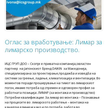
Оглас за вработување: Лимар за
лимарско производство.
ИЦС ГРУП ДОО – Скопје e приватна компанија,овластен
партнер на Јапонскиот бренд DAIKIN за Македонија,
специјализирана за проектирање,продажба и изведба на
системи за греење, ладење, климатизација и вентилација. Во
моментов поради проширување на тимот во лимарскиот
погон, имаме потреба од спремен и одговорен профил за
работната позиција: ЛИМАР (за монтажа и производство)
Потребни квалификации: За лимар во монтажа – Познавање
на процесите во лимарското работење – монтажа на
каналски единици како и по потреба работа во