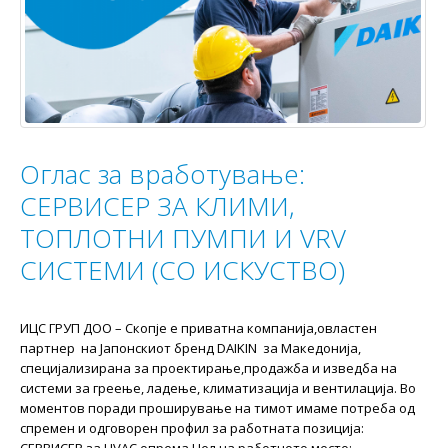
Оглас за вработување:
СЕРВИСЕР ЗА КЛИМИ,
ТОПЛОТНИ ПУМПИ И VRV
СИСТЕМИ (СО ИСКУСТВО)
ИЦС ГРУП ДОО – Скопје e приватна компанија,овластен
партнер на Јапонскиот бренд DAIKIN за Македонија,
специјализирана за проектирање,продажба и изведба на
системи за греење, ладење, климатизација и вентилација. Во
моментов поради проширување на тимот имаме потреба од
спремен и одговорен профил за работната позиција:
СЕРВИСЕР за HVAC опрема Цел на работното место: