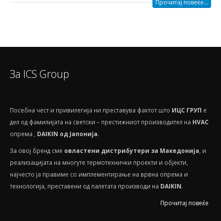
Прочитај повеќе...
За ICS Group
Посебнa чест и привилегија ни преставува фактот што
ИЦС ГРУП
е
дел од фамилијата на светски – престижниот производител на
HVAС
опрема ,
DAIKIN од Јапонија
.
За овој бренд сме
овластени дистрибутери за Македонија
, и
реализацијата на многуте термотехнички проекти и објекти,
најчесто ја правиме со имплементирање на врвна опрема и
технологија, преставени од палетата производи на
DAIKIN
.
Прочитај повеќе