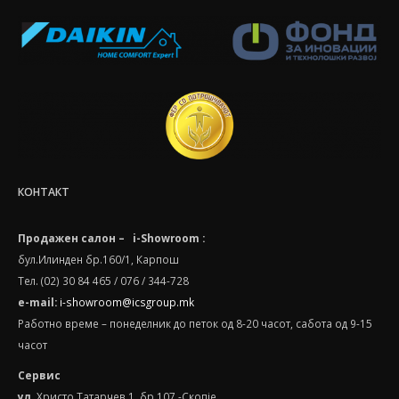
КОНТАКТ
Продажен салон – i-Showroom :
бул.Илинден бр.160/1, Карпош
Тел. (02) 30 84 465 / 076 / 344-728
e-mail:
i-showroom@icsgroup.mk
Работно време – понеделник до петок од 8-20 часот, сабота oд 9-15
часот
Сервис
ул.
Христо Татарчев 1, бр.107 -Скопје