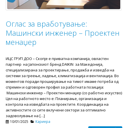
Оглас за вработување:
Машински инженер – Проектен
менаџер
ИЦС ГРУП ДОО – Скопје e приватна компанија, овластен
партнер на Јапонскиот бренд DAIKIN за Македонија,
специјализирана за проектирање, продажба и изведба на
системи за греење, ладење, климатизација и вентилација. Во
моментов поради проширување на тимот имаме потреба од
спремен и одговорен профил за работната позиција:
Машински инженер – Проектен менаџер (со работно искуство)
Цел на работното место е: Планирање, организација и
контрола на изведбата на проектите. Координација на
активностите со сите вклучени сектори за оптимално
задоволување на […]
10/01/2025
Кариера