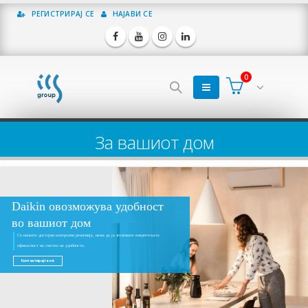
РЕГИСТРИРАЈ СЕ
НАЈАВИ СЕ
0
За вашиот дом
Daikin овозможува удобност
во вашиот дом
Со нашите достојни контролни решенија, нема да ја зголемите енергетската
ефикасност на сметка на удобноста.
Контактирајте нè