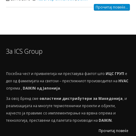
Прочитај повеќе...
За ICS Group
Посебнa чест и привилегија ни преставува фактот што
ИЦС ГРУП
е
дел од фамилијата на светски – престижниот производител на
HVAС
опрема ,
DAIKIN од Јапонија
.
За овој бренд сме
овластени дистрибутери за Македонија
, и
реализацијата на многуте термотехнички проекти и објекти,
најчесто ја правиме со имплементирање на врвна опрема и
технологија, преставени од палетата производи на
DAIKIN
.
Прочитај повеќе