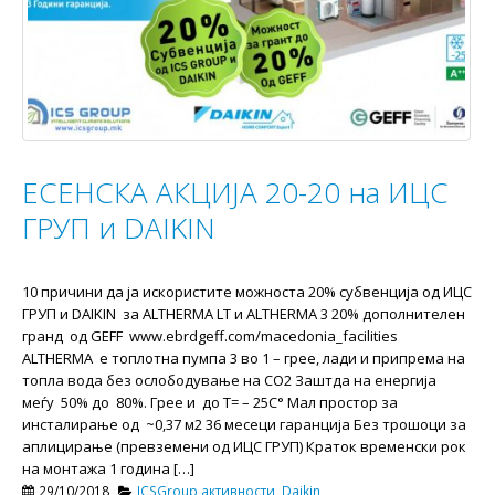
ЕСЕНСКА АКЦИЈА 20-20 на ИЦС
ГРУП и DAIKIN
10 причини да ја искористите можноста 20% субвенција од ИЦС
ГРУП и DAIKIN за ALTHERMA LT и ALTHERMA 3 20% дополнителен
гранд од GEFF www.ebrdgeff.com/macedonia_facilities
ALTHERMA e топлотна пумпа 3 во 1 – грее, лади и припрема на
топла вода без ослободување на СО2 Заштда на енергија
меѓу 50% до 80%. Грее и до Т= – 25С° Мал простор за
инсталирање од ~0,37 м2 36 месеци гаранција Без трошоци за
аплицирање (превземени од ИЦС ГРУП) Краток временски рок
на монтажа 1 година […]
29/10/2018
ICSGroup активности
,
Daikin