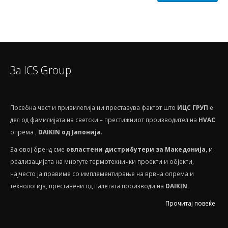
За ICS Group
Посебнa чест и привилегија ни преставува фактот што
ИЦС ГРУП
е
дел од фамилијата на светски – престижниот производител на
HVAС
опрема ,
DAIKIN од Јапонија
.
За овој бренд сме
овластени дистрибутери за Македонија
, и
реализацијата на многуте термотехнички проекти и објекти,
најчесто ја правиме со имплементирање на врвна опрема и
технологија, преставени од палетата производи на
DAIKIN
.
Прочитај повеќе