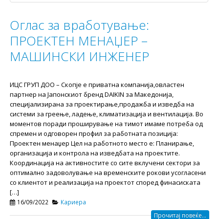
Оглас за вработување:
ПРОЕКТЕН МЕНАЏЕР –
МАШИНСКИ ИНЖЕНЕР
ИЦС ГРУП ДОО – Скопје e приватна компанија,овластен
партнер на Јапонскиот бренд DAIKIN за Македонија,
специјализирана за проектирање,продажба и изведба на
системи за греење, ладење, климатизација и вентилација. Во
моментов поради проширување на тимот имаме потреба од
спремен и одговорен профил за работната позиција:
Проектен менаџер Цел на работното место е: Планирање,
организација и контрола на изведбата на проектите.
Координација на активностите со сите вклучени сектори за
оптимално задоволување на временските рокови усогласени
со клиентот и реализација на проектот според финасиската
[…]
16/09/2022
Кариера
Прочитај повеќе...