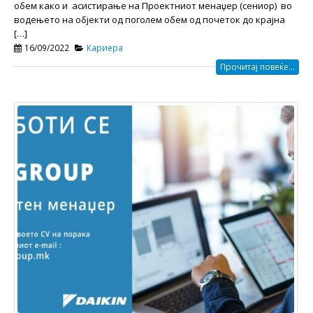
обем како и асистирање на Проектниот менаџер (сениор) во
водењето на објекти од поголем обем од почеток до крајна
[…]
16/09/2022
Кариера
Прочитај повеќе...