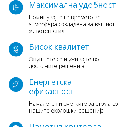
Максимална удобност
Поминувајте го времето во
атмосфера создадена за вашиот
животен стил
Висок квалитет
Опуштете се и уживајте во
достојните решенија
Енергетска
ефикасност
Намалете ги сметките за струја со
нашите еколошки решенија
Паметна контрола