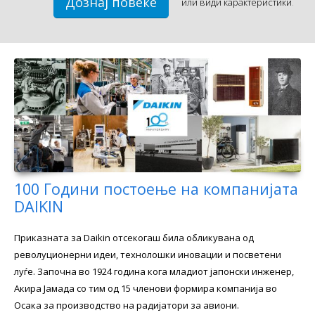
Дознај повеќе
или
види карактеристики
.
100 Години постоење на компанијата
DAIKIN
Приказната за Daikin отсекогаш била обликувана од
револуционерни идеи, технолошки иновации и посветени
луѓе. Започна во 1924 година кога младиот јапонски инженер,
Акира Јамада со тим од 15 членови формира компанија во
Осака за производство на радијатори за авиони.