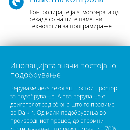
Контролирајте ја атмосферата од
секаде со нашите паметни
технологии за програмирање
Иновацијата значи постојано
подобрување
Веруваме дека секогаш постои простор
за подобрување. А ова верување е
двигателот зад сè она што го правиме
во Daikin. Од мали подобрувања во
производниот процес, до огромни
достигнувања што резултираат со 70%