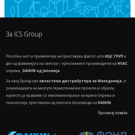
За ICS Group
Посебнa чест и привилегија ни преставува фактот што
ИЦС ГРУП
е
дел од фамилијата на светски – престижниот производител на
HVAС
опрема ,
DAIKIN од Јапонија
.
За овој бренд сме
овластени дистрибутери за Македонија
, и
реализацијата на многуте термотехнички проекти и објекти,
најчесто ја правиме со имплементирање на врвна опрема и
технологија, преставени од палетата производи на
DAIKIN
.
Прочитај повеќе