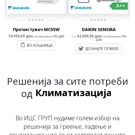
A++
0
0
W
Прочистувач MC55W
DAIKIN SENSIRA
out
out
of
of
5
5
34.950,00
ден.
62.600,00
ден.
В)
(со вклучено 18% ДДВ)
Од:
(со вклучено 18%
ДДВ)
ВО КОШНИЦА
ДОЗНАЈТЕ ПОВЕЌЕ
Проектирање
Климатизација
Решенија за сите потреби
од
Вентилација
Проектирање
Во ИЦС ГРУП нудиме голем избор на
решенија за греење, ладење и
вентилација што ќе ги задоволат вашите