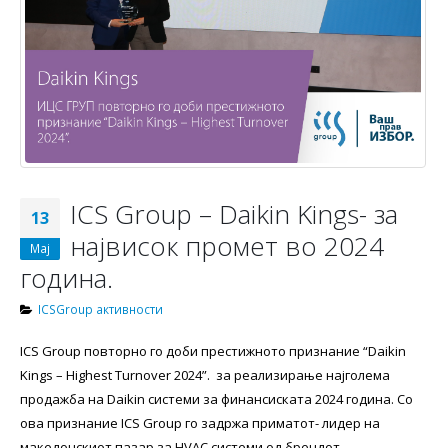
ICS Group – Daikin Kings- за
13
највисок промет во 2024
Мај
годинa.
ICSGroup активности
ICS Group повторно го доби престижното признание “Daikin
Kings – Highest Turnover 2024”. за реализирање најголема
продажба на Daikin системи за финансиската 2024 година. Со
ова признание ICS Group го задржа приматот- лидер на
македонскиот пазар за HVAC системи од брендот