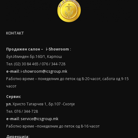
КОНТАКТ
Продажен салон – i-Showroom :
бул.Илинден бр.160/1, Карпош
Тел. (02) 30 84 465 / 076 / 344-728
e-mail:
i-showroom@icsgroup.mk
Работно време – понеделник до петок од 8-20 часот, сабота oд 9-15
часот
Сервис
ул.
Христо Татарчев 1, бр.107 -Скопје
Тел. 076 / 344-728
e
-
mail
:
service@icsgroup.mk
Работно време –понеделник до петок од 8-16 часот
Дирекција: