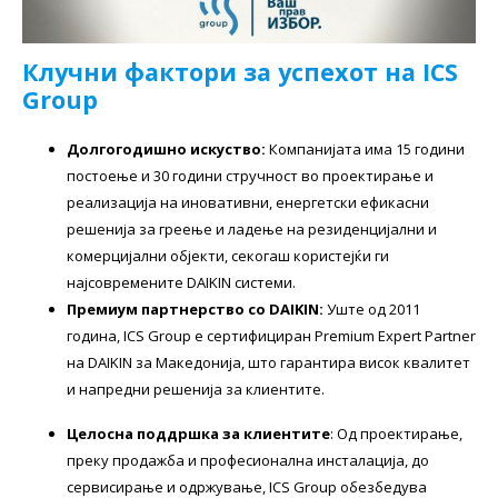
Клучни фактори за успехот на ICS
Group
Долгогодишно искуство:
Компанијата има 15 години
постоење и 30 години стручност во проектирање и
реализација на иновативни, енергетски ефикасни
решенија за греење и ладење на резиденцијални и
комерцијални објекти, секогаш користејќи ги
најсовремените DAIKIN системи.
Премиум партнерство со DAIKIN:
Уште од 2011
година, ICS Group е сертифициран Premium Expert Partner
на DAIKIN за Македонија, што гарантира висок квалитет
и напредни решенија за клиентите.
Целосна поддршка за клиентите
: Од проектирање,
преку продажба и професионална инсталација, до
сервисирање и одржување, ICS Group обезбедува