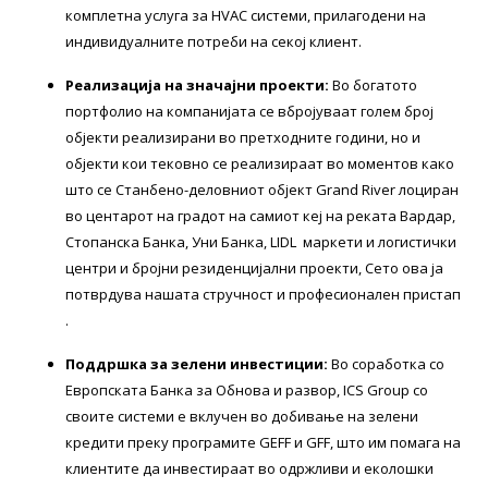
комплетна услуга за HVAC системи, прилагодени на
индивидуалните потреби на секој клиент.
Реализација на значајни проекти:
Во богатото
портфолио на компанијата се вбројуваат голем број
објекти реализирани во претходните години, но и
објекти кои тековно се реализираат во моментов како
што се Станбено-деловниот објект Grand River лоциран
во центарот на градот на самиот кеј на реката Вардар,
Стопанска Банка, Уни Банка, LIDL маркети и логистички
центри и бројни резиденцијални проекти, Сето ова ја
потврдува нашата стручност и професионален пристап
.
Поддршка за зелени инвестиции:
Во соработка со
Европската Банка за Обнова и развор, ICS Group со
своите системи е вклучен во добивање на зелени
кредити преку програмите GEFF и GFF, што им помага на
клиентите да инвестираат во одржливи и еколошки