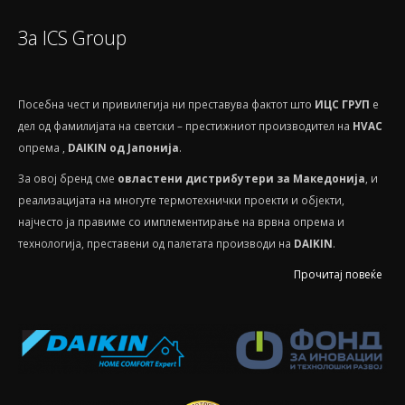
За ICS Group
Посебнa чест и привилегија ни преставува фактот што
ИЦС ГРУП
е
дел од фамилијата на светски – престижниот производител на
HVAС
опрема ,
DAIKIN од Јапонија
.
За овој бренд сме
овластени дистрибутери за Македонија
, и
реализацијата на многуте термотехнички проекти и објекти,
најчесто ја правиме со имплементирање на врвна опрема и
технологија, преставени од палетата производи на
DAIKIN
.
Прочитај повеќе