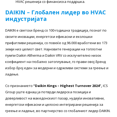
HVAC решенија со финансиска поддршка.
DAIKIN – Глобален лидер во HVAC
индустријата
DAIKIN е светски бренд со 100-годишна традиција, познат по
своите иновации, енергетски ефикасни и еколошки
прифатливи решенија, со повеќе од 96.000 вработени во 173
земји низ целиот свет. Најновите генерации на топлотни
пумпи Daikin Altherma и Daikin VRV со исклучително низок
коефициент на глобално затоплување, го прави овој бренд
избор број еден за модерни и одржливи системи за греење и
ладење.
Со признанието
“Daikin Kings – Highest Turnover 2024”,
ICS
Group уште еднаш ја потврди лидерска позиција и
доверливост на македонскиот пазар, нудејќи иновативни,
енергетски ефикасни и целосно интегрирани решенија за
греење и ладење, во партнерство со глобалниот лидер DAIKIN.