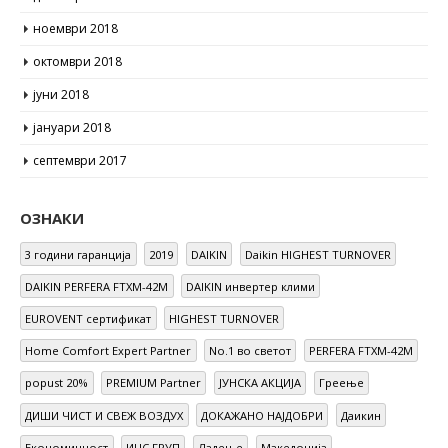
ноември 2018
октомври 2018
јуни 2018
јануари 2018
септември 2017
ОЗНАКИ
3 години гаранција
2019
DAIKIN
Daikin HIGHEST TURNOVER
DAIKIN PERFERA FTXM-42M
DAIKIN инвертер клими
EUROVENT сертификат
HIGHEST TURNOVER
Home Comfort Expert Partner
No.1 во светот
PERFERA FTXM-42M
popust 20%
PREMIUM Partner
ЈУНСКА АКЦИЈА
Греење
ДИШИ ЧИСТ И СВЕЖ ВОЗДУХ
ДОКАЖАНО НАЈДОБРИ
Даикин
Економичност
ИЦС ГРУП
Ладење
Македонија