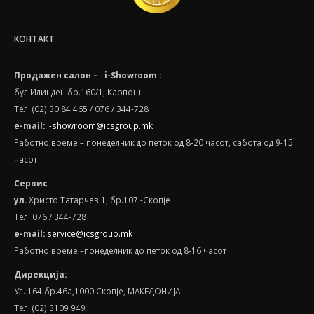
КОНТАКТ
Продажен салон – i-Showroom :
бул.Илинден бр.160/1, Карпош
Тел. (02) 30 84 465 / 076 / 344-728
e-mail:
i-showroom@icsgroup.mk
Работно време – понеделник до петок од 8-20 часот, сабота oд 9-15
часот
Сервис
ул.
Христо Татарчев 1, бр.107 -Скопје
Тел. 076 / 344-728
e
-
mail
:
service@icsgroup.mk
Работно време –понеделник до петок од 8-16 часот
Дирекција:
Ул. 164 бр.46а,1000 Скопје, МАКЕДОНИЈА
Тел: (02) 3109 949