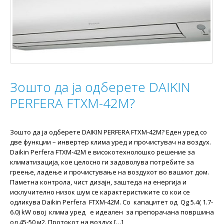
Зошто да ја одберете DAIKIN
PERFERA FTXM-42M?
Зошто да ја одберете DAIKIN PERFERA FTXM-42M? Еден уред со
две функции – инвертер клима уред и прочистувач на воздух.
Daikin Perfera FTXM-42M е високотехнолошко решение за
климатизација, кое целосно ги задоволува потребите за
греење, ладење и прочистување на воздухот во вашиот дом.
Паметна контрола, чист дизајн, заштеда на енергија и
исклучително низок шум се карактеристиките со кои се
одликува Daikin Perfera FTXM-42M. Со капацитет од Qg 5.4( 1.7-
6.0) kW овој клима уред е идеален за препорачана површина
од 45-50 м2. Протокот на воздух […]