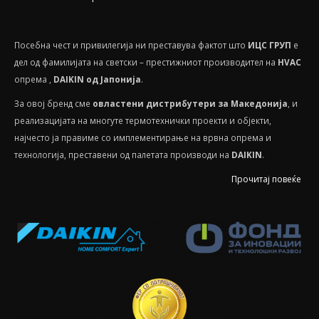
Посебнa чест и привилегија ни преставува фактот што
ИЦС ГРУП
е
дел од фамилијата на светски – престижниот производител на
HVAС
опрема ,
DAIKIN од Јапонија
.
За овој бренд сме
овластени дистрибутери за Македонија
, и
реализацијата на многуте термотехнички проекти и објекти,
најчесто ја правиме со имплементирање на врвна опрема и
технологија, преставени од палетата производи на
DAIKIN
.
Прочитај повеќе