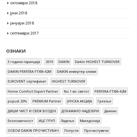
октомври 2018
јуни 2018
јануари 2018
септември 2017
ОЗНАКИ
3 години гаранција
2019
DAIKIN
Daikin HIGHEST TURNOVER
DAIKIN PERFERA FTXM-42M
DAIKIN инвертер клими
EUROVENT сертификат
HIGHEST TURNOVER
Home Comfort Expert Partner
No.1 во светот
PERFERA FTXM-42M
popust 20%
PREMIUM Partner
ЈУНСКА АКЦИЈА
Греење
ДИШИ ЧИСТ И СВЕЖ ВОЗДУХ
ДОКАЖАНО НАЈДОБРИ
Даикин
Економичност
ИЦС ГРУП
Ладење
Македонија
ОСВОИ DAIKIN ПРОЧИСТУВАЧ
Попусти
Прочистувачи