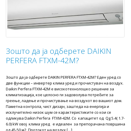
Зошто да ја одберете DAIKIN
PERFERA FTXM-42M?
Зошто да ја одберете DAIKIN PERFERA FTXM-42M? Еден уред со
две функции – инвертер клима уред и прочистувач на воздух.
Daikin Perfera FTXM-42M е високотехнолошко решение за
климатизација, кое целосно ги задоволува потребите за
греење, ладење и прочистување на воздухот во вашиот дом.
Паметна контрола, чист дизајн, заштеда на енергија и
исклучително низок шум се карактеристиките со кои се
одликува Daikin Perfera FTXM-42M. Со капацитет од Qg 5.4( 1.7-
6.0) kW овој клима уред е идеален за препорачана површина
од 45-50 м2. Протокот на воздух […]