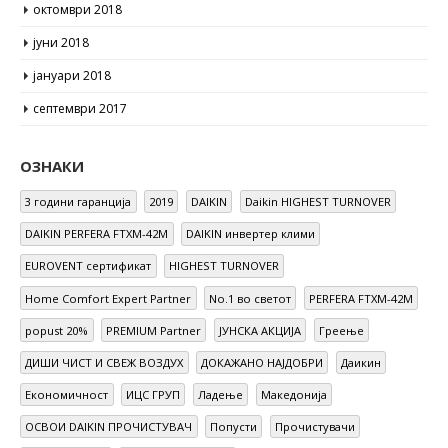
октомври 2018
јуни 2018
јануари 2018
септември 2017
ОЗНАКИ
3 години гаранција
2019
DAIKIN
Daikin HIGHEST TURNOVER
DAIKIN PERFERA FTXM-42M
DAIKIN инвертер клими
EUROVENT сертификат
HIGHEST TURNOVER
Home Comfort Expert Partner
No.1 во светот
PERFERA FTXM-42M
popust 20%
PREMIUM Partner
ЈУНСКА АКЦИЈА
Греење
ДИШИ ЧИСТ И СВЕЖ ВОЗДУХ
ДОКАЖАНО НАЈДОБРИ
Даикин
Економичност
ИЦС ГРУП
Ладење
Македонија
ОСВОИ DAIKIN ПРОЧИСТУВАЧ
Попусти
Прочистувачи