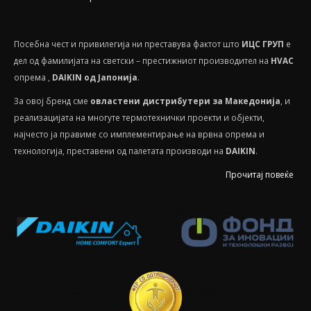
Посебнa чест и привилегија ни преставува фактот што
ИЦС ГРУП
е
дел од фамилијата на светски – престижниот производител на
HVAС
опрема ,
DAIKIN од Јапонија
.
За овој бренд сме
овластени дистрибутери за Македонија
, и
реализацијата на многуте термотехнички проекти и објекти,
најчесто ја правиме со имплементирање на врвна опрема и
технологија, преставени од палетата производи на
DAIKIN
.
Прочитај повеќе