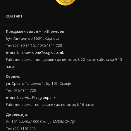
КОНТАКТ
Продажен салон – i-Showroom :
бул.Илинден бр.160/1, Карпош
Тел. (02) 30 84 465 / 076 / 344-728
e-mail:
i-showroom@icsgroup.mk
Работно време – понеделник до петок од 8-20 часот, сабота oд 9-15
часот
Сервис
ул.
Христо Татарчев 1, бр.107 -Скопје
Тел. 076 / 344-728
e
-
mail
:
service@icsgroup.mk
Работно време –понеделник до петок од 8-16 часот
Дирекција:
Ул. 164 бр.46а,1000 Скопје, МАКЕДОНИЈА
Тел: (02) 3109 949