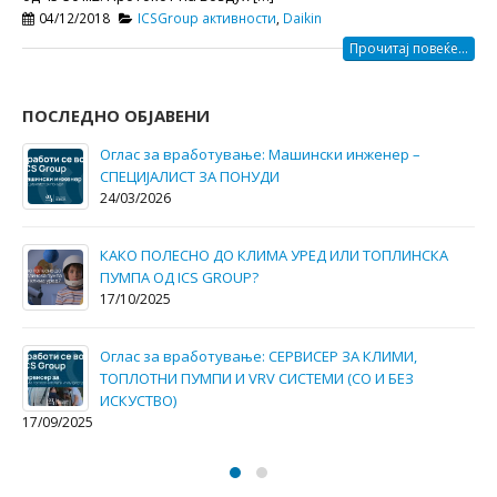
04/12/2018
ICSGroup активности
,
Daikin
Прочитај повеќе...
ПОСЛЕДНО ОБЈАВЕНИ
Како да ги намалите трошоците за електрична
енергија и одржување во вашиот дом?
30/05/2025
Оглас за вработување: СЕРВИСЕР ЗА КЛИМИ,
ТОПЛОТНИ ПУМПИ И VRV СИСТЕМИ (СО И БЕЗ
ИСКУСТВО)
13/05/2025
ICS Group – Daikin Kings- за највисок промет во 2024
годинa.
13/05/2025