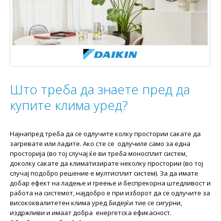
Штo треба да знаете пред да
купите клима уред?
Најнапред треба да се одлучите колку простории сакате да
загревате или ладите. Ако сте се одлучиле само за една
просторија (во тој случај ќе ви треба моносплит систем,
доколку сакате да климатизирате неколку простории (во тој
случај подобро решение е мултисплит систем). За да имате
добар ефект на ладење и греење и беспрекорна штедливост и
работа на системот, најдобро е при изборот да се одлучите за
висококвалитетен клима уред бидејќи тие се сигурни,
издржливи и имаат добра енергетска ефикасност.