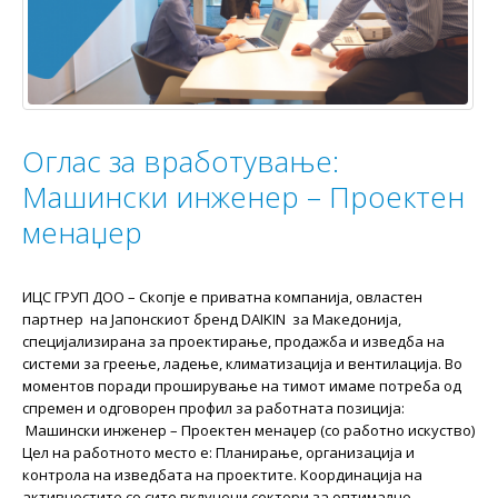
Оглас за вработување:
Машински инженер – Проектен
менаџер
ИЦС ГРУП ДОО – Скопје e приватна компанија, овластен
партнер на Јапонскиот бренд DAIKIN за Македонија,
специјализирана за проектирање, продажба и изведба на
системи за греење, ладење, климатизација и вентилација. Во
моментов поради проширување на тимот имаме потреба од
спремен и одговорен профил за работната позиција:
Машински инженер – Проектен менаџер (со работно искуство)
Цел на работното место е: Планирање, организација и
контрола на изведбата на проектите. Координација на
активностите со сите вклучени сектори за оптимално