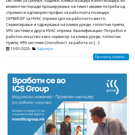
системи за греење, ладење, климатизација и вентилација. Во
моментов поради проширување на тимот имаме потреба од
спремен и одговорен профил за работната позиција:
СЕРВИСЕР за HVAC опрема Цел на работното место:
Сервисирање и одржување на клима уреди, топлотни пумпи,
VRV системи и друга HVAC опрема. Квалификации: Потребно е
работно искуство како сервисер за клима уреди, топлотни
пумпи, VRV системи.Способност за работа со […]
15/01/2025
Кариера
Прочитај повеќе...