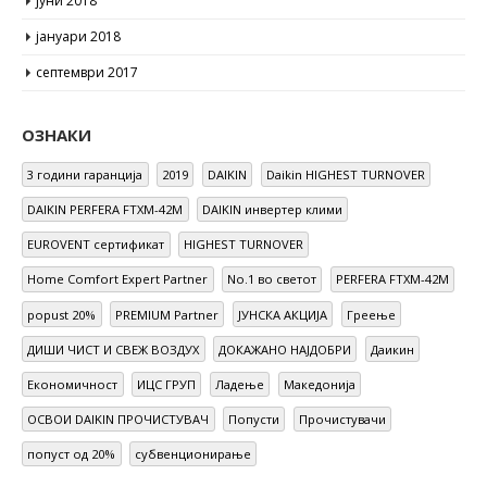
јуни 2018
јануари 2018
септември 2017
ОЗНАКИ
3 години гаранција
2019
DAIKIN
Daikin HIGHEST TURNOVER
DAIKIN PERFERA FTXM-42M
DAIKIN инвертер клими
EUROVENT сертификат
HIGHEST TURNOVER
Home Comfort Expert Partner
No.1 во светот
PERFERA FTXM-42M
popust 20%
PREMIUM Partner
ЈУНСКА АКЦИЈА
Греење
ДИШИ ЧИСТ И СВЕЖ ВОЗДУХ
ДОКАЖАНО НАЈДОБРИ
Даикин
Економичност
ИЦС ГРУП
Ладење
Македонија
ОСВОИ DAIKIN ПРОЧИСТУВАЧ
Попусти
Прочистувачи
попуст од 20%
субвенционирање