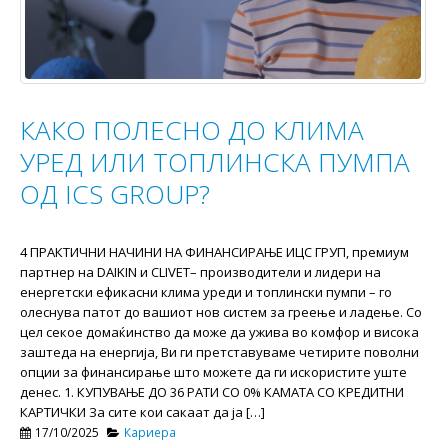
КАКО ПОЛЕСНО ДО КЛИМА
УРЕД ИЛИ ТОПЛИНСКА ПУМПА
ОД ICS GROUP?
4 ПРАКТИЧНИ НАЧИНИ НА ФИНАНСИРАЊЕ ИЦС ГРУП, премиум
партнер на DAIKIN и CLIVET– производители и лидери на
енергетски ефикасни клима уреди и топлински пумпи – го
олеснува патот до вашиот нов систем за греење и ладење. Со
цел секое домаќинство да може да ужива во комфор и висока
заштеда на енергија, Ви ги претставуваме четирите поволни
опции за финансирање што можете да ги искористите уште
денес. 1. КУПУВАЊЕ ДО 36 РАТИ СО 0% КАМАТА СО КРЕДИТНИ
КАРТИЧКИ За сите кои сакаат да ја […]
17/10/2025
Кариера