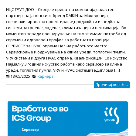
ИЦС ГРУП ДОО – Скопје e приватна компанија,овластен
партнер на Јапонскиот бренд DAIKIN за Македонија,
специјализирана за проектирање,продажба и изведба на
системи за греење, ладење, климатизација и вентилација. Во
моментов поради проширување на тимот имаме потреба од
спремен и одговорен профил за работната позиција:
СЕРВИСЕР за HVAC опрема Цел на работното место:
Сервисирање и одржување на клима уреди, топлотни пумпи,
VRV системи и друга HVAC опрема. Квалификации: Со искуство
Најмалку 3 години искуство работа како сервисер за клима
уреди, топлотни пумпи, VRV и HVAC системитеДиплома […]
13/05/2025
Кариера
Прочитај повеќе...