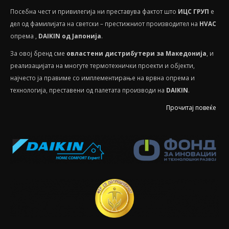
Посебнa чест и привилегија ни преставува фактот што
ИЦС ГРУП
е
дел од фамилијата на светски – престижниот производител на
HVAС
опрема ,
DAIKIN од Јапонија
.
За овој бренд сме
овластени дистрибутери за Македонија
, и
реализацијата на многуте термотехнички проекти и објекти,
најчесто ја правиме со имплементирање на врвна опрема и
технологија, преставени од палетата производи на
DAIKIN
.
Прочитај повеќе