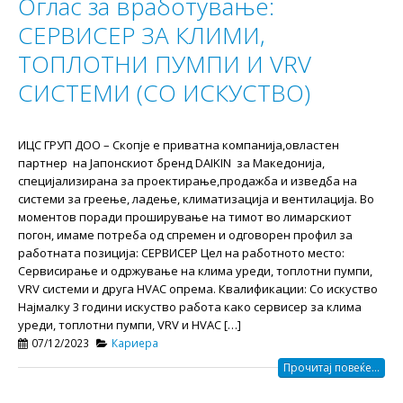
Оглас за вработување:
СЕРВИСЕР ЗА КЛИМИ,
ТОПЛОТНИ ПУМПИ И VRV
СИСТЕМИ (СО ИСКУСТВО)
ИЦС ГРУП ДОО – Скопје e приватна компанија,овластен
партнер на Јапонскиот бренд DAIKIN за Македонија,
специјализирана за проектирање,продажба и изведба на
системи за греење, ладење, климатизација и вентилација. Во
моментов поради проширување на тимот во лимарскиот
погон, имаме потреба од спремен и одговорен профил за
работната позиција: СЕРВИСЕР Цел на работното место:
Сервисирање и одржување на клима уреди, топлотни пумпи,
VRV системи и друга HVAC опрема. Квалификации: Со искуство
Најмалку 3 години искуство работа како сервисер за клима
уреди, топлотни пумпи, VRV и HVAC […]
07/12/2023
Кариера
Прочитај повеќе...