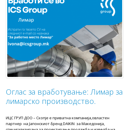
Оглас за вработување: Лимар за
лимарско производство.
ИЦС ГРУП ДОО – Скопје e приватна компанија,овластен
партнер на Јапонскиот бренд DAIKIN за Македонија,
специјализирана за проектирање,продажба и изведба на