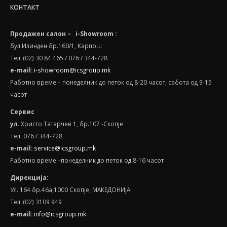
КОНТАКТ
Продажен салон – i-Showroom :
бул.Илинден бр.160/1, Карпош
Тел. (02) 30 84 465 / 076 / 344-728
e-mail:
i-showroom@icsgroup.mk
Работно време – понеделник до петок од 8-20 часот, сабота oд 9-15
часот
Сервис
ул.
Христо Татарчев 1, бр.107 -Скопје
Тел. 076 / 344-728
e
-
mail
:
service@icsgroup.mk
Работно време –понеделник до петок од 8-16 часот
Дирекција:
Ул. 164 бр.46а,1000 Скопје, МАКЕДОНИЈА
Тел: (02) 3109 949
e-mail:
info@icsgroup.mk