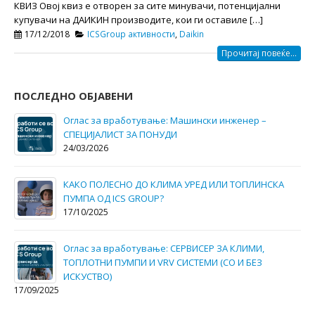
КВИЗ Овој квиз е отворен за сите минувачи, потенцијални
купувачи на ДАИКИН производите, кои ги оставиле […]
17/12/2018
ICSGroup активности
,
Daikin
Прочитај повеќе...
ПОСЛЕДНО ОБЈАВЕНИ
Како да ги намалите трошоците за електрична
енергија и одржување во вашиот дом?
30/05/2025
СКА
Оглас за вработување: СЕРВИСЕР ЗА КЛИМИ,
ТОПЛОТНИ ПУМПИ И VRV СИСТЕМИ (СО И БЕЗ
ИСКУСТВО)
13/05/2025
ICS Group – Daikin Kings- за највисок промет во 
годинa.
13/05/2025