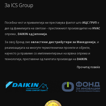
За ICS Group
Посебнa чест и привилегија ни преставува фактот што
ИЦС ГРУП
е
дел од фамилијата на светски – престижниот производител на
HVAС
опрема ,
DAIKIN од Јапонија
.
За овој бренд сме
овластени дистрибутери за Македонија
, и
реализацијата на многуте термотехнички проекти и објекти,
најчесто ја правиме со имплементирање на врвна опрема и
технологија, преставени од палетата производи на
DAIKIN
.
Прочитај повеќе