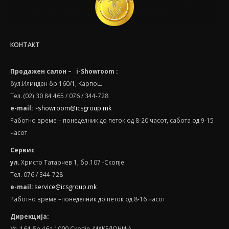
КОНТАКТ
Продажен салон – i-Showroom :
бул.Илинден бр.160/1, Карпош
Тел. (02) 30 84 465 / 076 / 344-728
e-mail:
i-showroom@icsgroup.mk
Работно време – понеделник до петок од 8-20 часот, сабота oд 9-15
часот
Сервис
ул.
Христо Татарчев 1, бр.107 -Скопје
Тел. 076 / 344-728
e
-
mail
:
service@icsgroup.mk
Работно време –понеделник до петок од 8-16 часот
Дирекција:
Ул. 164 бр.46а,1000 Скопје, МАКЕДОНИЈА