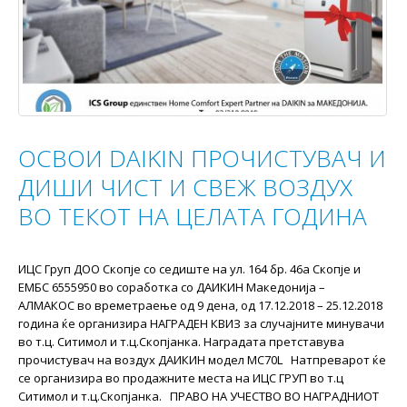
ОСВОИ DAIKIN ПРОЧИСТУВАЧ И
ДИШИ ЧИСТ И СВЕЖ ВОЗДУХ
ВО ТЕКОТ НА ЦЕЛАТА ГОДИНА
ИЦС Груп ДОО Скопје со седиште на ул. 164 бр. 46а Скопје и
ЕМБС 6555950 во соработка со ДАИКИН Македонија –
АЛМАКОС во времетраење од 9 дена, од 17.12.2018 – 25.12.2018
година ќе организира НАГРАДЕН КВИЗ за случајните минувачи
во т.ц. Ситимол и т.ц.Скопјанка. Наградата претставува
прочистувач на воздух ДАИКИН модел MC70L Натпреварот ќе
се организира во продажните места на ИЦС ГРУП во т.ц
Ситимол и т.ц.Скопјанка. ПРАВО НА УЧЕСТВО ВО НАГРАДНИОТ