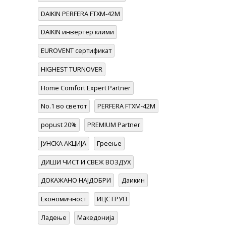
DAIKIN PERFERA FTXM-42M
DAIKIN инвертер клими
EUROVENT сертификат
HIGHEST TURNOVER
Home Comfort Expert Partner
No.1 во светот
PERFERA FTXM-42M
popust 20%
PREMIUM Partner
ЈУНСКА АКЦИЈА
Греење
ДИШИ ЧИСТ И СВЕЖ ВОЗДУХ
ДОКАЖАНО НАЈДОБРИ
Даикин
Економичност
ИЦС ГРУП
Ладење
Македонија
ОСВОИ DAIKIN ПРОЧИСТУВАЧ