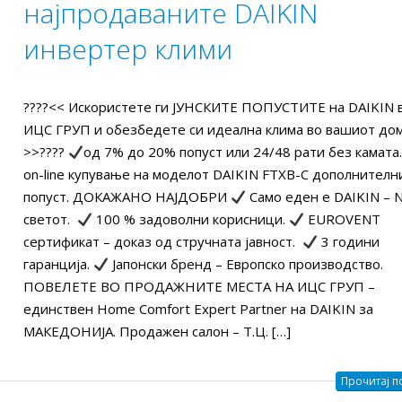
најпродаваните DAIKIN
Како да ги намалите
Оглас за вработув
трошоците за
Машински инжене
инвертер клими
електрична енергија и
СПЕЦИЈАЛИСТ ЗА
вање во вашиот дом?
ПОНУДИ
2025
24/03/2026
????<< Искористете ги ЈУНСКИТЕ ПОПУСТИTE на DAIKIN 
ИЦС ГРУП и обезбедете си идеална клима во вашиот дом
Оглас за вработување:
КАКО ПОЛЕСНО Д
>>????
од 7% до 20% попуст или 24/48 рати без камата
СЕРВИСЕР ЗА КЛИМИ,
КЛИМА УРЕД ИЛИ
on-line купување на моделот DAIKIN FTXB-C дополнителн
ТОПЛОТНИ ПУМПИ И
ТОПЛИНСКА ПУМ
попуст. ДОКАЖАНО НАЈДОБРИ
Само еден е DAIKIN – N
ИСТЕМИ (СО И БЕЗ
ICS GROUP?
светот.
100 % задоволни корисници.
EUROVENT
СТВО)
17/10/2025
сертификат – доказ од стручната јавност.
3 години
2025
гаранција.
Јапонски бренд – Европско производство.
Оглас за вработув
ПОВЕЛЕТЕ ВО ПРОДАЖНИТЕ МЕСТА НА ИЦС ГРУП –
ICS Group – Daikin Kings-
СЕРВИСЕР ЗА КЛИ
единствен Home Comfort Expert Partner на DAIKIN за
за највисок промет во
ТОПЛОТНИ ПУМП
МАКЕДОНИЈА. Продажен салон – Т.Ц. […]
2024 годинa.
VRV СИСТЕМИ (СО И БЕЗ
ИСКУСТВО)
2025
Прочитај по
17/09/2025