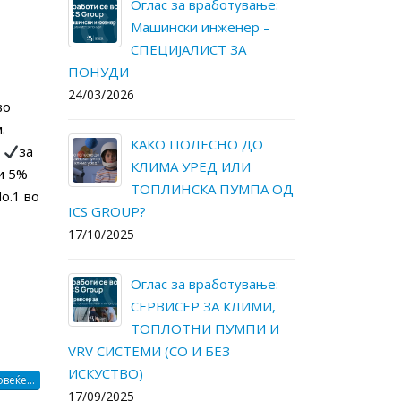
ање:
Како да ги намалите
Ог
р –
трошоците за
Ма
електрична енергија и
С
одржување во вашиот дом?
ПОНУДИ
30/05/2025
24/03/2026
во
.
О
Оглас за вработување:
К
.
за
СЕРВИСЕР ЗА КЛИМИ,
К
и 5%
ПА ОД
ТОПЛОТНИ ПУМПИ И
Т
o.1 во
VRV СИСТЕМИ (СО И БЕЗ
ICS GROUP?
ИСКУСТВО)
17/10/2025
13/05/2025
ање:
Ог
МИ,
ICS Group – Daikin Kings-
С
И И
за највисок промет во
Т
2024 годинa.
VRV СИСТЕМ
ИСКУСТВО)
13/05/2025
веќе...
17/09/2025