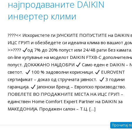
најпродаваните DAIKIN
Како да ги намалите
Оглас за вработув
трошоците за
Машински инжене
инвертер клими
електрична енергија и
СПЕЦИЈАЛИСТ ЗА
вање во вашиот дом?
ПОНУДИ
2025
24/03/2026
????<< Искористете ги ЈУНСКИТЕ ПОПУСТИTE на DAIKIN 
ИЦС ГРУП и обезбедете си идеална клима во вашиот дом
Оглас за вработување:
КАКО ПОЛЕСНО Д
>>????
од 7% до 20% попуст или 24/48 рати без камата
СЕРВИСЕР ЗА КЛИМИ,
КЛИМА УРЕД ИЛИ
on-line купување на моделот DAIKIN FTXB-C дополнителн
ТОПЛОТНИ ПУМПИ И
ТОПЛИНСКА ПУМ
попуст. ДОКАЖАНО НАЈДОБРИ
Само еден е DAIKIN – N
ИСТЕМИ (СО И БЕЗ
ICS GROUP?
светот.
100 % задоволни корисници.
EUROVENT
СТВО)
17/10/2025
сертификат – доказ од стручната јавност.
3 години
2025
гаранција.
Јапонски бренд – Европско производство.
Оглас за вработув
ПОВЕЛЕТЕ ВО ПРОДАЖНИТЕ МЕСТА НА ИЦС ГРУП –
ICS Group – Daikin Kings-
СЕРВИСЕР ЗА КЛИ
единствен Home Comfort Expert Partner на DAIKIN за
за највисок промет во
ТОПЛОТНИ ПУМП
МАКЕДОНИЈА. Продажен салон – Т.Ц. […]
2024 годинa.
VRV СИСТЕМИ (СО И БЕЗ
ИСКУСТВО)
2025
Прочитај по
17/09/2025