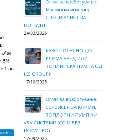
ање:
Како да ги намалите
Ог
р –
трошоците за
Ма
електрична енергија и
С
одржување во вашиот дом?
ПОНУДИ
30/05/2025
24/03/2026
во
.
О
Оглас за вработување:
К
.
за
СЕРВИСЕР ЗА КЛИМИ,
К
и 5%
ПА ОД
ТОПЛОТНИ ПУМПИ И
Т
o.1 во
VRV СИСТЕМИ (СО И БЕЗ
ICS GROUP?
ИСКУСТВО)
17/10/2025
13/05/2025
ање:
Ог
МИ,
ICS Group – Daikin Kings-
С
И И
за највисок промет во
Т
2024 годинa.
VRV СИСТЕМ
ИСКУСТВО)
13/05/2025
веќе...
17/09/2025