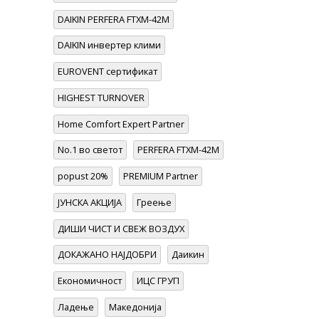
DAIKIN PERFERA FTXM-42M
DAIKIN инвертер клими
EUROVENT сертификат
HIGHEST TURNOVER
Home Comfort Expert Partner
No.1 во светот
PERFERA FTXM-42M
popust 20%
PREMIUM Partner
ЈУНСКА АКЦИЈА
Греење
ДИШИ ЧИСТ И СВЕЖ ВОЗДУХ
ДОКАЖАНО НАЈДОБРИ
Даикин
Економичност
ИЦС ГРУП
Ладење
Македонија
ОСВОИ DAIKIN ПРОЧИСТУВАЧ