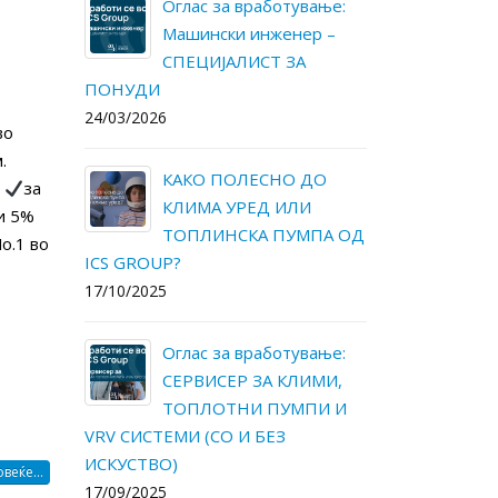
ање:
Како да ги намалите
Ог
р –
трошоците за
Ма
електрична енергија и
С
одржување во вашиот дом?
ПОНУДИ
30/05/2025
24/03/2026
во
.
О
Оглас за вработување:
К
.
за
СЕРВИСЕР ЗА КЛИМИ,
К
и 5%
ПА ОД
ТОПЛОТНИ ПУМПИ И
Т
o.1 во
VRV СИСТЕМИ (СО И БЕЗ
ICS GROUP?
ИСКУСТВО)
17/10/2025
13/05/2025
ање:
Ог
МИ,
ICS Group – Daikin Kings-
С
И И
за највисок промет во
Т
2024 годинa.
VRV СИСТЕМ
ИСКУСТВО)
13/05/2025
веќе...
17/09/2025