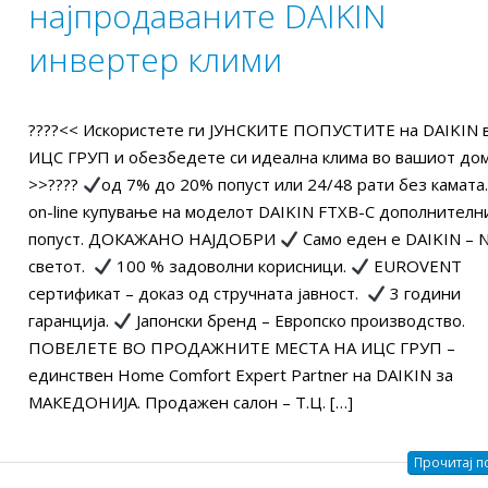
најпродаваните DAIKIN
Како да ги намалите
Оглас за вработув
трошоците за
Машински инжене
инвертер клими
електрична енергија и
СПЕЦИЈАЛИСТ ЗА
вање во вашиот дом?
ПОНУДИ
2025
24/03/2026
????<< Искористете ги ЈУНСКИТЕ ПОПУСТИTE на DAIKIN 
ИЦС ГРУП и обезбедете си идеална клима во вашиот дом
Оглас за вработување:
КАКО ПОЛЕСНО Д
>>????
од 7% до 20% попуст или 24/48 рати без камата
СЕРВИСЕР ЗА КЛИМИ,
КЛИМА УРЕД ИЛИ
on-line купување на моделот DAIKIN FTXB-C дополнителн
ТОПЛОТНИ ПУМПИ И
ТОПЛИНСКА ПУМ
попуст. ДОКАЖАНО НАЈДОБРИ
Само еден е DAIKIN – N
ИСТЕМИ (СО И БЕЗ
ICS GROUP?
светот.
100 % задоволни корисници.
EUROVENT
СТВО)
17/10/2025
сертификат – доказ од стручната јавност.
3 години
2025
гаранција.
Јапонски бренд – Европско производство.
Оглас за вработув
ПОВЕЛЕТЕ ВО ПРОДАЖНИТЕ МЕСТА НА ИЦС ГРУП –
ICS Group – Daikin Kings-
СЕРВИСЕР ЗА КЛИ
единствен Home Comfort Expert Partner на DAIKIN за
за највисок промет во
ТОПЛОТНИ ПУМП
МАКЕДОНИЈА. Продажен салон – Т.Ц. […]
2024 годинa.
VRV СИСТЕМИ (СО И БЕЗ
ИСКУСТВО)
2025
Прочитај по
17/09/2025