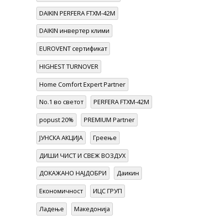
DAIKIN PERFERA FTXM-42M
DAIKIN инвертер клими
EUROVENT сертификат
HIGHEST TURNOVER
Home Comfort Expert Partner
No.1 во светот
PERFERA FTXM-42M
popust 20%
PREMIUM Partner
ЈУНСКА АКЦИЈА
Греење
ДИШИ ЧИСТ И СВЕЖ ВОЗДУХ
ДОКАЖАНО НАЈДОБРИ
Даикин
Економичност
ИЦС ГРУП
Ладење
Македонија
ОСВОИ DAIKIN ПРОЧИСТУВАЧ