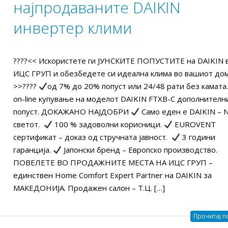
најпродаваните DAIKIN
Како да ги намалите
Оглас за вработув
трошоците за
Машински инжене
инвертер клими
електрична енергија и
СПЕЦИЈАЛИСТ ЗА
вање во вашиот дом?
ПОНУДИ
2025
24/03/2026
????<< Искористете ги ЈУНСКИТЕ ПОПУСТИTE на DAIKIN 
ИЦС ГРУП и обезбедете си идеална клима во вашиот дом
Оглас за вработување:
КАКО ПОЛЕСНО Д
>>????
од 7% до 20% попуст или 24/48 рати без камата
СЕРВИСЕР ЗА КЛИМИ,
КЛИМА УРЕД ИЛИ
on-line купување на моделот DAIKIN FTXB-C дополнителн
ТОПЛОТНИ ПУМПИ И
ТОПЛИНСКА ПУМ
попуст. ДОКАЖАНО НАЈДОБРИ
Само еден е DAIKIN – N
ИСТЕМИ (СО И БЕЗ
ICS GROUP?
светот.
100 % задоволни корисници.
EUROVENT
СТВО)
17/10/2025
сертификат – доказ од стручната јавност.
3 години
2025
гаранција.
Јапонски бренд – Европско производство.
Оглас за вработув
ПОВЕЛЕТЕ ВО ПРОДАЖНИТЕ МЕСТА НА ИЦС ГРУП –
ICS Group – Daikin Kings-
СЕРВИСЕР ЗА КЛИ
единствен Home Comfort Expert Partner на DAIKIN за
за највисок промет во
ТОПЛОТНИ ПУМП
МАКЕДОНИЈА. Продажен салон – Т.Ц. […]
2024 годинa.
VRV СИСТЕМИ (СО И БЕЗ
ИСКУСТВО)
2025
Прочитај по
17/09/2025