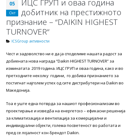
ИЦС ГРУП и оваа година
05
добитник на престижното
Окт
признание – “DАIKIN HIGHEST
TURNOVER“
ICSGroup активности
Чест и задоволство ни е да ја споделиме нашата радост за
добиената нова награда “Daikin HIGHEST TURNOVER” за
изминатата 2019 година. ИЦС ГРУП и оваа година, како и во
претходните неколку години, го добива признанието за
постигнат најголем успех од сите дистрибутери на Daikin во
Македонија.
Тоа е уште една потврда за нашиот професионализам во
проектирање и изведба на енергетско – ефикасни решенија
за климатизација и вентилација за комерцијални и
индивидуални објекти, голема посветеност во работата и