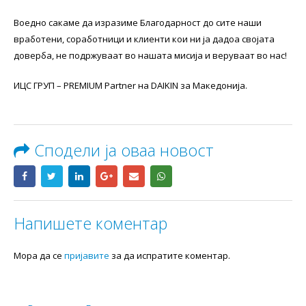
пред се лојалност кон брендот Daikin.
Воедно сакаме да изразиме Благодарност до сите наши
вработени, соработници и клиенти кои ни ја дадоа својата
доверба, не подржуваат во нашата мисија и веруваат во нас!
ИЦС ГРУП – PREMIUM Partner на DAIKIN за Македонија.
Сподели ја оваа новост
Напишете коментар
Мора да се
пријавите
за да испратите коментар.