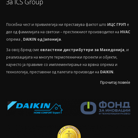
За ICS Group
Посебнa чест и привилегија ни преставува фактот што
ИЦС ГРУП
е
дел од фамилијата на светски – престижниот производител на
HVAС
опрема ,
DAIKIN од Јапонија
.
За овој бренд сме
овластени дистрибутери за Македонија
, и
реализацијата на многуте термотехнички проекти и објекти,
најчесто ја правиме со имплементирање на врвна опрема и
технологија, преставени од палетата производи на
DAIKIN
.
Прочитај повеќе