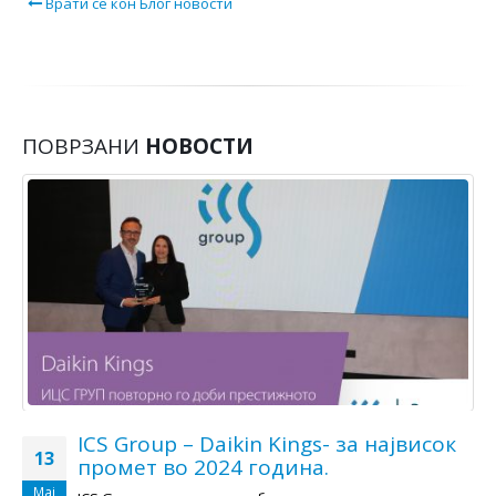
Врати се кон Блог новости
ПОВРЗАНИ
НОВОСТИ
ICS Group – Daikin Kings- за највисок
13
промет во 2024 годинa.