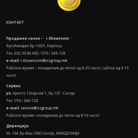
КОНТАКТ
Продажен салон – i-Showroom :
бул.Илинден бр.160/1, Карпош
Тел. (02) 30 84 465 / 076 / 344-728
e-mail:
i-showroom@icsgroup.mk
Работно време – понеделник до петок од 8-20 часот, сабота oд 9-15
часот
Сервис
ул.
Христо Татарчев 1, бр.107 -Скопје
Тел. 076 / 344-728
e
-
mail
:
service@icsgroup.mk
Работно време –понеделник до петок од 8-16 часот
Дирекција:
Ул. 164 бр.46а,1000 Скопје, МАКЕДОНИЈА