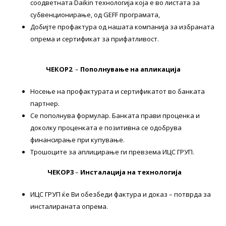
соодветната Daikin технологија која е во листата за
субвенционирање, од GEFF програмата,
Добијте профактура од нашата компанија за избраната
опрема и сертификат за прифатливост.
ЧЕКОР2
–
Пополнување на апликација
Носење на профактурата и сертификатот во банката
партнер.
Се пополнува формулар. Банката прави проценка и
доколку проценката е позитивна се одобрува
финансирање при купување.
Трошоците за аплицирање ги превзема ИЦС ГРУП.
ЧЕКОР3
–
Инсталација на технологија
ИЦС ГРУП ќе Ви обезбеди фактура и доказ – потврда за
инсталираната опрема.