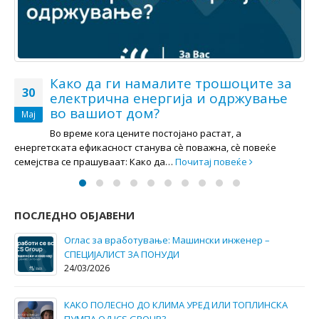
ICS Group – Daikin Kings- за највисок
13
промет во 2024 годинa.
Мај
ICS Group повторно го доби престижното признание
“Daikin Kings – Highest Turnover 2024”. за реализирање
најголема продажба на Daikin…
Почитај повеќе
ПОСЛЕДНО ОБЈАВЕНИ
Како да ги намалите трошоците за електрична
енергија и одржување во вашиот дом?
30/05/2025
Оглас за вработување: СЕРВИСЕР ЗА КЛИМИ,
ТОПЛОТНИ ПУМПИ И VRV СИСТЕМИ (СО И БЕЗ