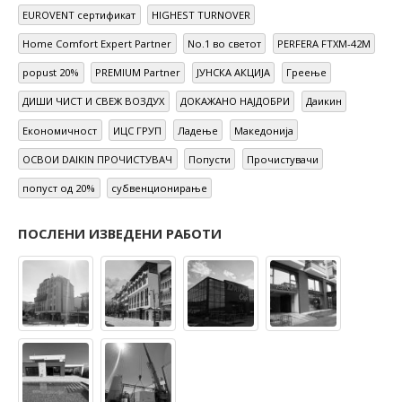
Home Comfort Expert Partner
No.1 во светот
PERFERA FTXM-42M
popust 20%
PREMIUM Partner
ЈУНСКА АКЦИЈА
Греење
ДИШИ ЧИСТ И СВЕЖ ВОЗДУХ
ДОКАЖАНО НАЈДОБРИ
Даикин
Економичност
ИЦС ГРУП
Ладење
Македонија
ОСВОИ DAIKIN ПРОЧИСТУВАЧ
Попусти
Прочистувачи
попуст од 20%
субвенционирање
ПОСЛЕНИ ИЗВЕДЕНИ РАБОТИ