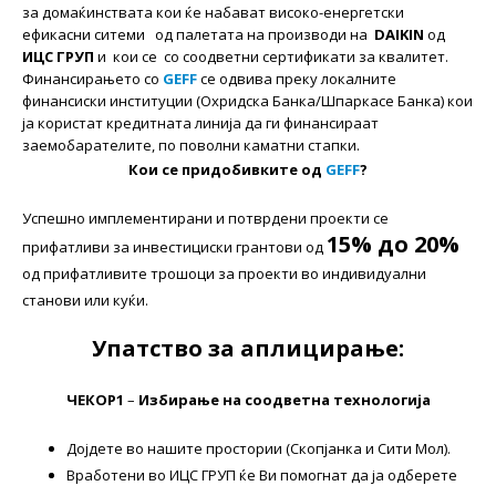
за домаќинствата кои ќе набават високо-енергетски
ефикасни ситеми од палетата на производи на
DAIKIN
од
ИЦС ГРУП
и кои се со соодветни сертификати за квалитет.
Финансирањето со
GEFF
се одвива преку локалните
финансиски институции (Охридска Банка/Шпаркасе Банка) кои
ја користат кредитната линија да ги финансираат
заемобарателите, по поволни каматни стапки.
Кои се придобивките од
GEFF
?
Успешно имплементирани и потврдени проекти се
15% до 20%
прифатливи за инвестициски грантови од
од прифатливите трошоци за проекти во индивидуални
станови или куќи.
Упатство за аплицирање:
ЧЕКОР1
–
Избирање на соодветна технологија
Дојдете во нашите простории
(Скопјанка и Сити Мол).
Вработени во ИЦС ГРУП ќе Ви помогнат да ја одберете