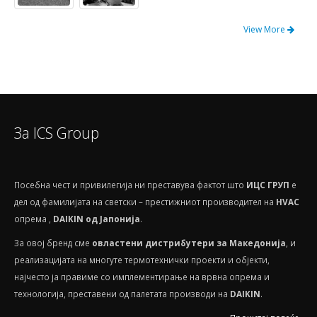
View More
За ICS Group
Посебнa чест и привилегија ни преставува фактот што
ИЦС ГРУП
е
дел од фамилијата на светски – престижниот производител на
HVAС
опрема ,
DAIKIN од Јапонија
.
За овој бренд сме
овластени дистрибутери за Македонија
, и
реализацијата на многуте термотехнички проекти и објекти,
најчесто ја правиме со имплементирање на врвна опрема и
технологија, преставени од палетата производи на
DAIKIN
.
Прочитај повеќе